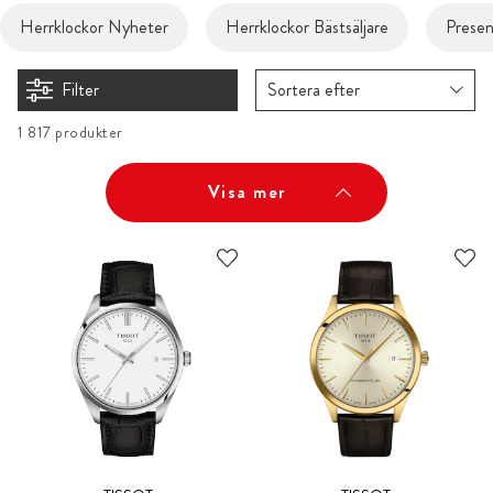
Herrklockor Nyheter
Herrklockor Bästsäljare
Presen
Filter
Sortera efter
1 817 produkter
Visa mer