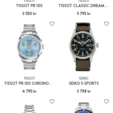
TISSOT
TISSOT
TISSOT PR 100
TISSOT CLASSIC DREAM POWERMATIC 80
Pris
3 550 kr
:
3 550 kr
Pris
5 795 kr
:
5 795 kr
TISSOT
SEIKO
TISSOT PR 100 CHRONOGRAPH
SEIKO 5 SPORTS
Pris
4 795 kr
:
4 795 kr
Pris
3 798 kr
:
3 798 kr