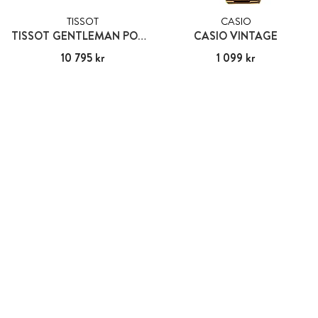
TISSOT
CASIO
TISSOT GENTLEMAN POWERMATIC 80 SILICIUM
CASIO VINTAGE
Pris
10 795 kr
:
10 795 kr
Pris
1 099 kr
:
1 099 kr