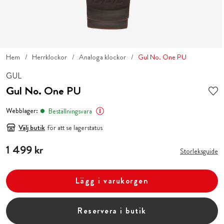
Hem
Herrklockor
Analoga klockor
Gul No. One PU
GUL
Gul No. One PU
Webblager:
Beställningsvara
Välj butik
för att se lagerstatus
Pris
1 499 kr
:
1 499 kr
Storleksguide
Lägg i varukorgen
Reservera i butik