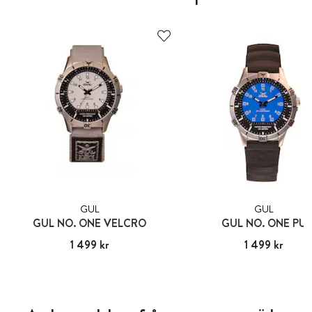
GUL
GUL
GUL NO. ONE VELCRO
GUL NO. ONE PU
Pris
1 499 kr
:
1 499 kr
Pris
1 499 kr
:
1 499 kr