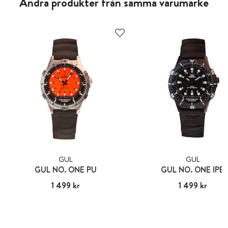
Andra produkter från samma varumärke
GUL
GUL
GUL NO. ONE PU
GUL NO. ONE IPB
Pris
1 499 kr
:
1 499 kr
Pris
1 499 kr
:
1 499 kr