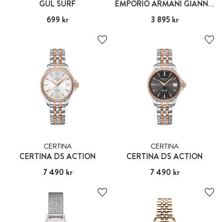
GUL SURF
EMPORIO ARMANI GIANNI T-BAR
Pris
699 kr
:
699 kr
Pris
3 895 kr
:
3 895 kr
CERTINA
CERTINA
CERTINA DS ACTION
CERTINA DS ACTION
Pris
7 490 kr
:
7 490 kr
Pris
7 490 kr
:
7 490 kr