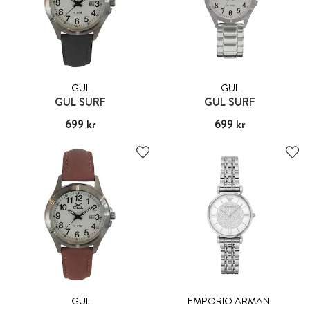
GUL
GUL
GUL SURF
GUL SURF
Pris
699 kr
:
699 kr
Pris
699 kr
:
699 kr
GUL
EMPORIO ARMANI