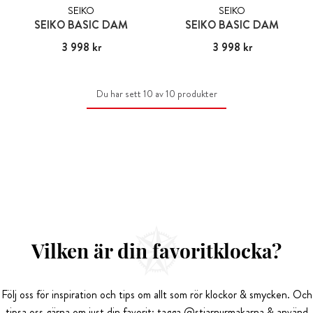
SEIKO
SEIKO
SEIKO BASIC DAM
SEIKO BASIC DAM
Pris
3 998 kr
:
3 998 kr
Pris
3 998 kr
:
3 998 kr
Du har sett 10 av 10 produkter
Vilken är din favoritklocka?
Följ oss för inspiration och tips om allt som rör klockor & smycken. Och
tipsa oss gärna om just din favorit: tagga @stjarnurmakarna & använd