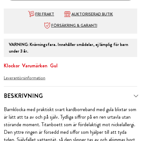
FRI FRAKT
AUKTORISERAD BUTIK
FÖRSÄKRING & GARANTI
VARNING
:
Kvävningsfara. Innehåller smådelar, ej lämplig för barn
under 3 år.
Klockor
Varumärken
Gul
Leverantörsinformation
BESKRIVNING
Barnklocka med praktiskt svart kardborreband med gula blixtar som
är lätt att ta av och på själv. Tydliga siffror på en ren urtavla utan
störande moment. Titanboett som är fördelaktigt mot nickelallergi.
Den yttre ringen är försedd med siffor som hjälper till att tyda
tiden. Självfallet vattentät, så den slipper tas av och glömmas bort