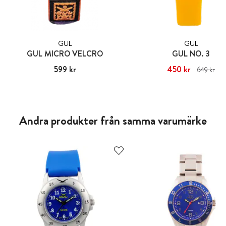
GUL
GUL
GUL MICRO VELCRO
GUL NO. 3
Pris
599 kr
:
599 kr
Nuvarande pris
450 kr
:
450 kr
Ti
649 kr
pris
:
649 kr
Andra produkter från samma varumärke