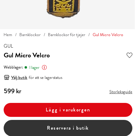
Hem
Barnklockor
Barnklockor för tjejer
Gul Micro Velcro
GUL
Gul Micro Velcro
Webblager:
I lager
Välj butik
för att se lagerstatus
Pris
599 kr
:
599 kr
Storleksguide
Lägg i varukorgen
Reservera i butik