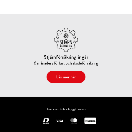
Stjärnförsäkring ingår
6 månaders förlust och skadeförsäkring
Läs mer här
Handla och betala tryggt hos oss: