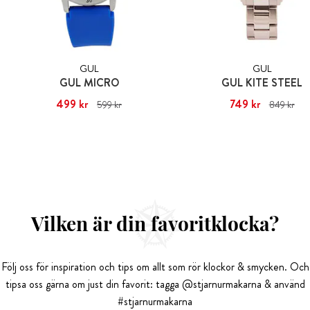
GUL
GUL
GUL MICRO
GUL KITE STEEL
Nuvarande pris
499 kr
:
499 kr
Tidigare
Nuvarande pris
749 kr
:
749 kr
Tid
599 kr
849 kr
pris
:
599 kr
pris
:
849 kr
Vilken är din favoritklocka?
Följ oss för inspiration och tips om allt som rör klockor & smycken. Och
tipsa oss gärna om just din favorit: tagga @stjarnurmakarna & använd
#stjarnurmakarna