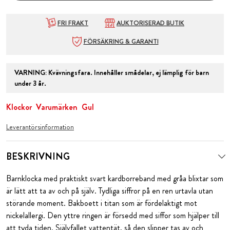
FRI FRAKT
AUKTORISERAD BUTIK
FÖRSÄKRING & GARANTI
VARNING
:
Kvävningsfara. Innehåller smådelar, ej lämplig för barn
under 3 år.
Klockor
Varumärken
Gul
Leverantörsinformation
BESKRIVNING
Barnklocka med praktiskt svart kardborreband med gråa blixtar som
är lätt att ta av och på själv. Tydliga siffror på en ren urtavla utan
störande moment. Bakboett i titan som är fördelaktigt mot
nickelallergi. Den yttre ringen är försedd med siffor som hjälper till
att tyda tiden. Självfallet vattentät, så den slipper tas av och