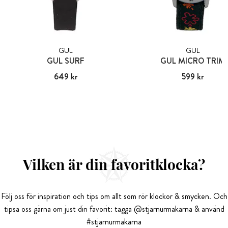
GUL
GUL
GUL SURF
GUL MICRO TRIM
Pris
649 kr
:
649 kr
Pris
599 kr
:
599 kr
Vilken är din favoritklocka?
Följ oss för inspiration och tips om allt som rör klockor & smycken. Och
tipsa oss gärna om just din favorit: tagga @stjarnurmakarna & använd
#stjarnurmakarna