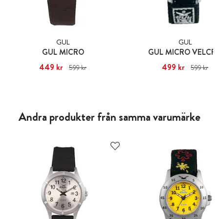
GUL
GUL
GUL MICRO
GUL MICRO VELCR
Nuvarande pris
449 kr
:
449 kr
Tidigare
Nuvarande pris
499 kr
:
499 kr
Ti
599 kr
599 kr
pris
:
599 kr
pris
:
599 kr
Andra produkter från samma varumärke