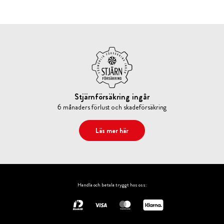
Stjärnförsäkring ingår
6 månaders förlust och skadeförsäkring
Läs mer här
Handla och betala tryggt hos oss: