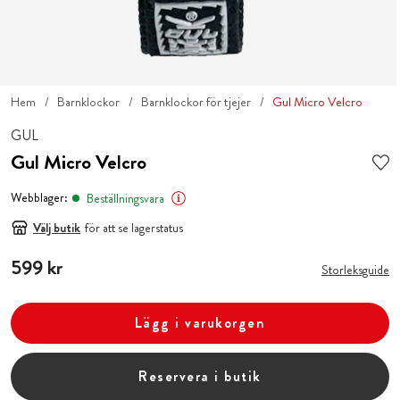
Hem
Barnklockor
Barnklockor för tjejer
Gul Micro Velcro
GUL
Gul Micro Velcro
Webblager:
Beställningsvara
Välj butik
för att se lagerstatus
Pris
599 kr
:
599 kr
Storleksguide
Lägg i varukorgen
Reservera i butik