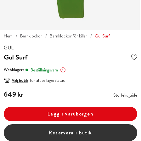
Hem
Barnklockor
Barnklockor för killar
Gul Surf
GUL
Gul Surf
Webblager:
Beställningsvara
Välj butik
för att se lagerstatus
Pris
649 kr
:
649 kr
Storleksguide
Lägg i varukorgen
Reservera i butik