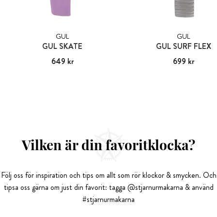
GUL
GUL
GUL SKATE
GUL SURF FLEX
Pris
649 kr
:
649 kr
Pris
699 kr
:
699 kr
Vilken är din favoritklocka?
Följ oss för inspiration och tips om allt som rör klockor & smycken. Och
tipsa oss gärna om just din favorit: tagga @stjarnurmakarna & använd
#stjarnurmakarna