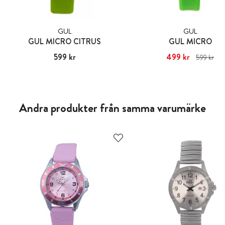
GUL
GUL
GUL MICRO CITRUS
GUL MICRO
Pris
599 kr
:
599 kr
Nuvarande pris
499 kr
:
499 kr
Ti
599 kr
pris
:
599 kr
Andra produkter från samma varumärke