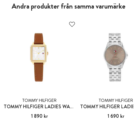
Andra produkter från samma varumärke
TOMMY HILFIGER
TOMMY HILFIGER
TOMMY HILFIGER LADIES WATCH
Pris
1 890 kr
:
1 890 kr
Pris
1 690 kr
:
1 690 kr