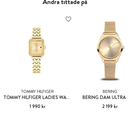
Andra tittade på
TOMMY HILFIGER
BERING
TOMMY HILFIGER LADIES WATCH
BERING DAM ULTRA S
Pris
1 990 kr
:
1 990 kr
Pris
2 199 kr
:
2 199 kr