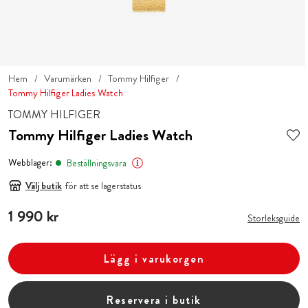
Hem
Varumärken
Tommy Hilfiger
Tommy Hilfiger Ladies Watch
TOMMY HILFIGER
Tommy Hilfiger Ladies Watch
Webblager:
Beställningsvara
Välj butik
för att se lagerstatus
Pris
1 990 kr
:
1 990 kr
Storleksguide
Lägg i varukorgen
Reservera i butik