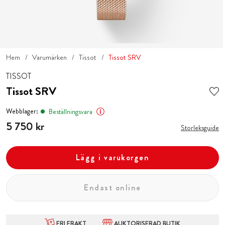
Hem
Varumärken
Tissot
Tissot SRV
TISSOT
Tissot SRV
Webblager:
Beställningsvara
Pris
5 750 kr
:
5 750 kr
Storleksguide
Lägg i varukorgen
Endast online
FRI FRAKT
AUKTORISERAD BUTIK