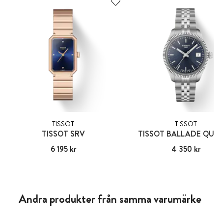
TISSOT
TISSOT
TISSOT SRV
TISSOT BALLADE QU
Pris
6 195 kr
:
6 195 kr
Pris
4 350 kr
:
4 350 kr
Andra produkter från samma varumärke