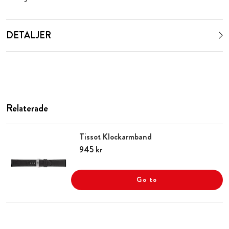
DETALJER
Relaterade
Tissot Klockarmband
Pris
945 kr
:
945 kr
Go to