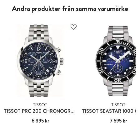
Andra produkter från samma varumärke
TISSOT
TISSOT
TISSOT PRC 200 CHRONOGRAPH
Pris
6 395 kr
:
6 395 kr
Pris
7 595 kr
:
7 595 kr