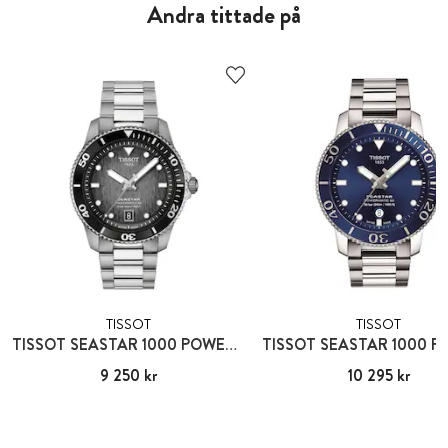
Andra tittade på
TISSOT
TISSOT
TISSOT SEASTAR 1000 POWERMATIC 80
Pris
9 250 kr
:
9 250 kr
Pris
10 295 kr
:
10 295 kr