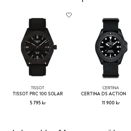
TISSOT
CERTINA
TISSOT PRC 100 SOLAR
CERTINA DS ACTION D
Pris
5 795 kr
:
5 795 kr
Pris
11 900 kr
:
11 900 kr