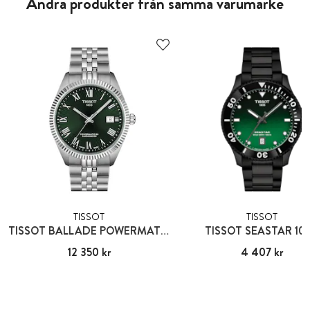
Andra produkter från samma varumärke
TISSOT
TISSOT
TISSOT BALLADE POWERMATIC 80
TISSOT SEASTAR 10
Pris
12 350 kr
:
12 350 kr
Pris
4 407 kr
:
4 407 kr