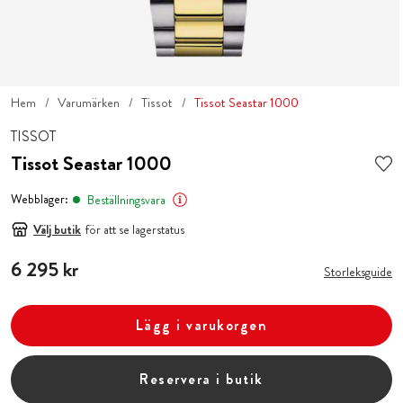
Hem
Varumärken
Tissot
Tissot Seastar 1000
TISSOT
Tissot Seastar 1000
Webblager:
Beställningsvara
Välj butik
för att se lagerstatus
Pris
6 295 kr
:
6 295 kr
Storleksguide
Lägg i varukorgen
Reservera i butik