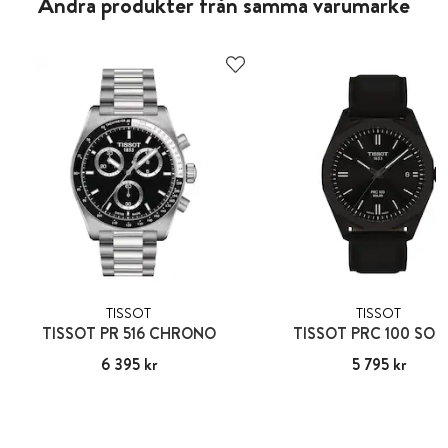
Andra produkter från samma varumärke
TISSOT
TISSOT
TISSOT PR 516 CHRONO
TISSOT PRC 100 SOL
Pris
6 395 kr
:
6 395 kr
Pris
5 795 kr
:
5 795 kr