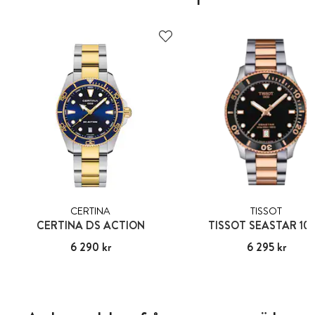
CERTINA
TISSOT
CERTINA DS ACTION
TISSOT SEASTAR 10
Pris
6 290 kr
:
6 290 kr
Pris
6 295 kr
:
6 295 kr