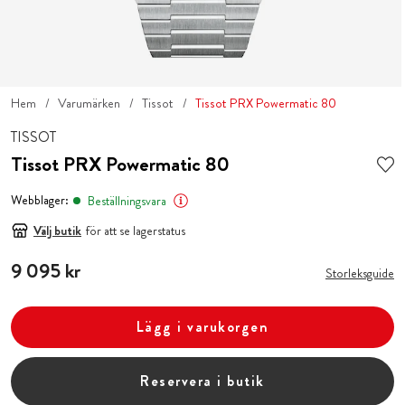
Hem
Varumärken
Tissot
Tissot PRX Powermatic 80
TISSOT
Tissot PRX Powermatic 80
Webblager:
Beställningsvara
Välj butik
för att se lagerstatus
Pris
9 095 kr
:
9 095 kr
Storleksguide
Lägg i varukorgen
Reservera i butik