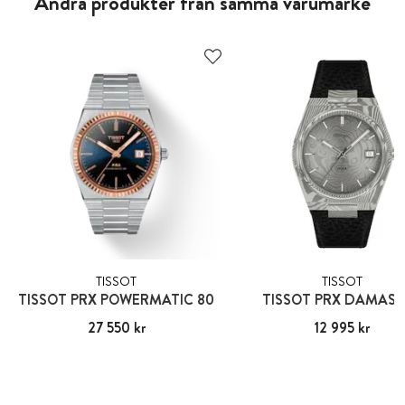
Andra produkter från samma varumärke
TISSOT
TISSOT
TISSOT PRX POWERMATIC 80
TISSOT PRX DAMAS
Pris
27 550 kr
:
27 550 kr
Pris
12 995 kr
:
12 995 kr