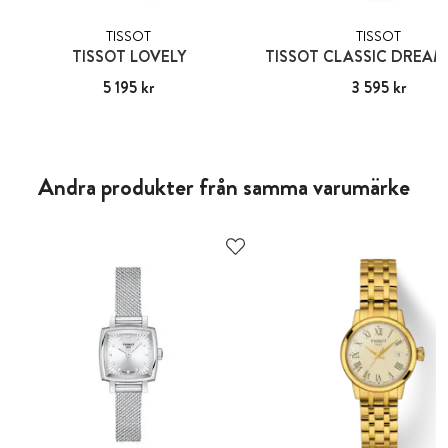
TISSOT
TISSOT
TISSOT LOVELY
TISSOT CLASSIC DREAM
Pris
5 195 kr
:
5 195 kr
Pris
3 595 kr
:
3 595 kr
Andra produkter från samma varumärke