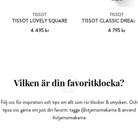
TISSOT
TISSOT
TISSOT LOVELY SQUARE
TISSOT CLASSIC DREAM
Pris
4 495 kr
:
4 495 kr
Pris
4 795 kr
:
4 795 kr
Vilken är din favoritklocka?
Följ oss för inspiration och tips om allt som rör klockor & smycken. Och
tipsa oss gärna om just din favorit: tagga @stjarnurmakarna & använd
#stjarnurmakarna