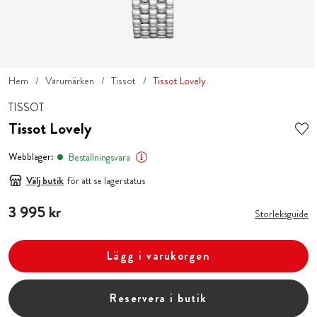
Hem
Varumärken
Tissot
Tissot Lovely
TISSOT
Tissot Lovely
Webblager:
Beställningsvara
Välj butik
för att se lagerstatus
Pris
3 995 kr
:
3 995 kr
Storleksguide
Lägg i varukorgen
Reservera i butik