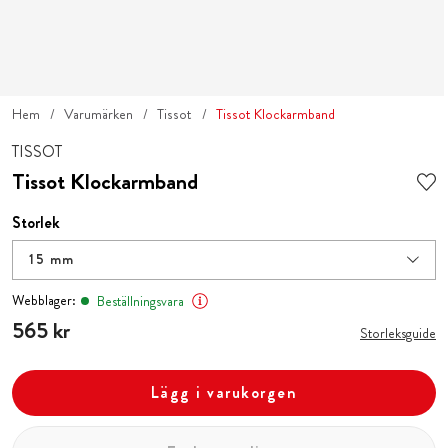
Hem
Varumärken
Tissot
Tissot Klockarmband
TISSOT
Tissot Klockarmband
Storlek
15 mm
Webblager:
Beställningsvara
Pris
565 kr
:
565 kr
Storleksguide
Lägg i varukorgen