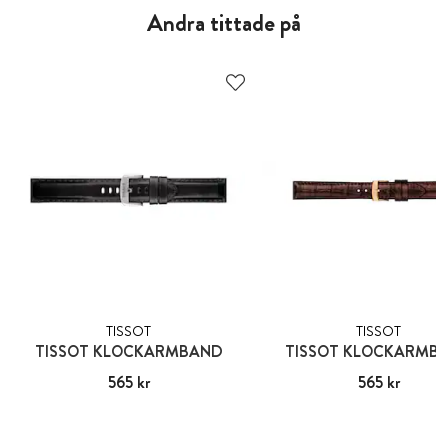
Andra tittade på
TISSOT
TISSOT
TISSOT KLOCKARMBAND
TISSOT KLOCKARMB
Pris
565 kr
:
565 kr
Pris
565 kr
:
565 kr