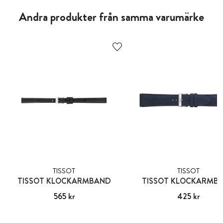
Andra produkter från samma varumärke
TISSOT
TISSOT
TISSOT KLOCKARMBAND
TISSOT KLOCKARMB
Pris
565 kr
:
565 kr
Pris
425 kr
:
425 kr