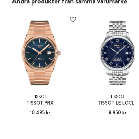
Andra produkter från samma varumärke
TISSOT
TISSOT
TISSOT PRX
TISSOT LE LOCLE
Pris
10 495 kr
:
10 495 kr
Pris
8 950 kr
:
8 950 kr