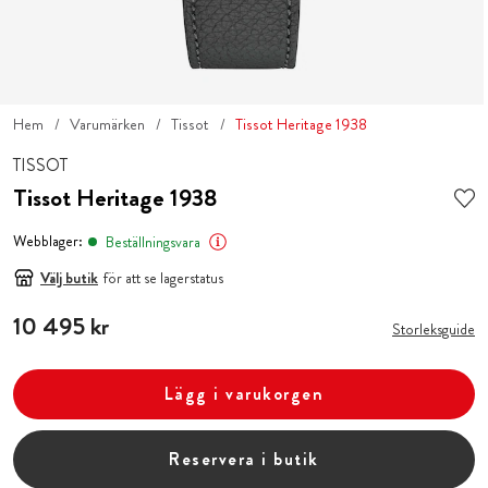
Hem
Varumärken
Tissot
Tissot Heritage 1938
TISSOT
Tissot Heritage 1938
Webblager:
Beställningsvara
Välj butik
för att se lagerstatus
Pris
10 495 kr
:
10 495 kr
Storleksguide
Lägg i varukorgen
Reservera i butik