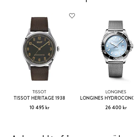
TISSOT
LONGINES
TISSOT HERITAGE 1938
Pris
10 495 kr
:
10 495 kr
Pris
26 400 kr
:
26 400 kr