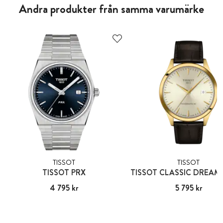
Andra produkter från samma varumärke
TISSOT
TISSOT
TISSOT PRX
Pris
4 795 kr
:
4 795 kr
Pris
5 795 kr
:
5 795 kr