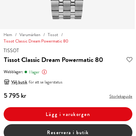
Hem
Varumärken
Tissot
Tissot Classic Dream Powermatic 80
TISSOT
Tissot Classic Dream Powermatic 80
Webblager:
I lager
Välj butik
för att se lagerstatus
Pris
5 795 kr
:
5 795 kr
Storleksguide
Lägg i varukorgen
Reservera i butik