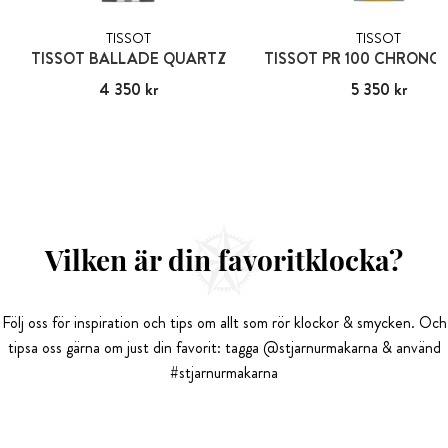
TISSOT
TISSOT
TISSOT BALLADE QUARTZ
TISSOT PR 100 CHRONO
Pris
4 350 kr
:
4 350 kr
Pris
5 350 kr
:
5 350 kr
Vilken är din favoritklocka?
Följ oss för inspiration och tips om allt som rör klockor & smycken. Och
tipsa oss gärna om just din favorit: tagga @stjarnurmakarna & använd
#stjarnurmakarna