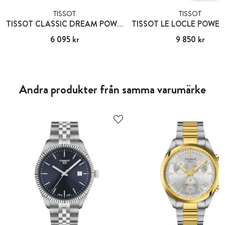
TISSOT
TISSOT
TISSOT CLASSIC DREAM POWERMATIC 80
Pris
6 095 kr
:
6 095 kr
Pris
9 850 kr
:
9 850 kr
Andra produkter från samma varumärke