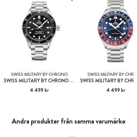
SWISS MILITARY BY CHRONO
SWISS MILITARY BY CH
SWISS MILITARY BY CHRONO ANDERMATT
Pris
4 499 kr
:
4 499 kr
Pris
4 499 kr
:
4 499 kr
Andra produkter från samma varumärke