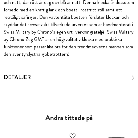
och natt, där rött är dag och blå är natt. Denna klocka är dessutom
försedd med en kraftig länk och boett i rostfritt stål samt ett
reptåligt safirglas. Den vattentäta boetten försluter klockan och
skyddar det schweiziskt tillverkade urverket som är handmonterat i
Swiss Military by Chrono’s egen urtillverkningsateljé. Swiss Military
by Chrono Zug GMT är en högkvalitativ klocka med praktiska
funktioner som passar lika bra för den trendmedvetna mannen som
den äventyrslystna globetrottern!
DETALJER
Andra tittade på