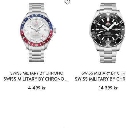
SWISS MILITARY BY CHRONO
SWISS MILITARY BY CH
SWISS MILITARY BY CHRONO ZUG GMT
Pris
4 499 kr
:
4 499 kr
Pris
14 399 kr
:
14 399 kr