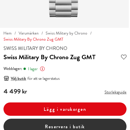
Hem
Varumärken
Swiss Military by Chrono
Swiss Military By Chrono Zug GMT
SWISS MILITARY BY CHRONO
Swiss Military By Chrono Zug GMT
Webblager:
I lager
Välj butik
för att se lagerstatus
Pris
4 499 kr
:
4 499 kr
Storleksguide
Lägg i varukorgen
Reservera i butik