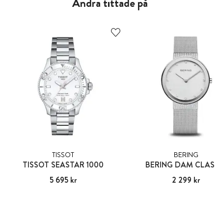
Andra tittade på
TISSOT
BERING
TISSOT SEASTAR 1000
BERING DAM CLASS
Pris
5 695 kr
:
5 695 kr
Pris
2 299 kr
:
2 299 kr