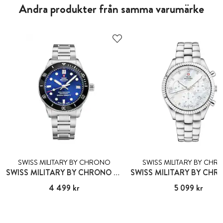
Andra produkter från samma varumärke
SWISS MILITARY BY CHRONO
SWISS MILITARY BY CH
SWISS MILITARY BY CHRONO LANCY
Pris
4 499 kr
:
4 499 kr
Pris
5 099 kr
:
5 099 kr