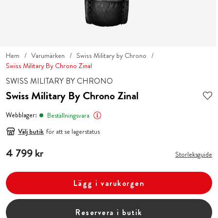
Hem
Varumärken
Swiss Military by Chrono
Swiss Military By Chrono Zinal
SWISS MILITARY BY CHRONO
Swiss Military By Chrono Zinal
Webblager:
Beställningsvara
Välj butik
för att se lagerstatus
Pris
4 799 kr
:
4 799 kr
Storleksguide
Lägg i varukorgen
Reservera i butik