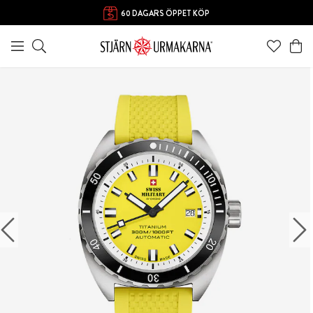
FRI FRAKT ÖVER 1000 KR
60 DAGARS ÖPPET KÖP