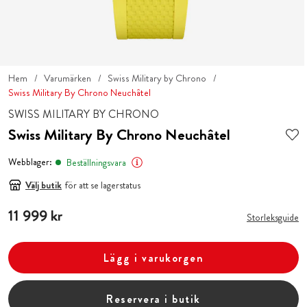
Hem
Varumärken
Swiss Military by Chrono
Swiss Military By Chrono Neuchâtel
SWISS MILITARY BY CHRONO
Swiss Military By Chrono Neuchâtel
Webblager:
Beställningsvara
Välj butik
för att se lagerstatus
Pris
11 999 kr
:
11 999 kr
Storleksguide
Lägg i varukorgen
Reservera i butik