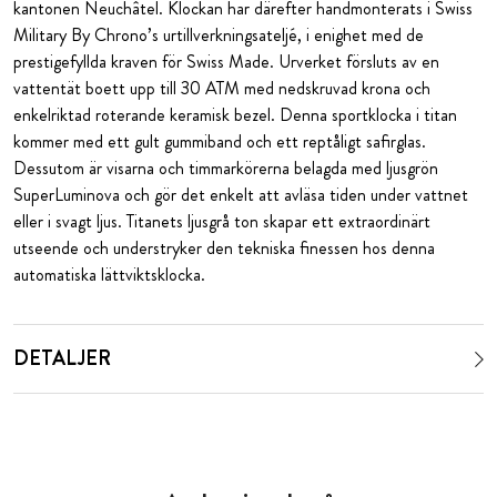
kantonen Neuchâtel. Klockan har därefter handmonterats i Swiss
Military By Chrono’s urtillverkningsateljé, i enighet med de
prestigefyllda kraven för Swiss Made. Urverket försluts av en
vattentät boett upp till 30 ATM med nedskruvad krona och
enkelriktad roterande keramisk bezel. Denna sportklocka i titan
kommer med ett gult gummiband och ett reptåligt safirglas.
Dessutom är visarna och timmarkörerna belagda med ljusgrön
SuperLuminova och gör det enkelt att avläsa tiden under vattnet
eller i svagt ljus. Titanets ljusgrå ton skapar ett extraordinärt
utseende och understryker den tekniska finessen hos denna
automatiska lättviktsklocka.
DETALJER