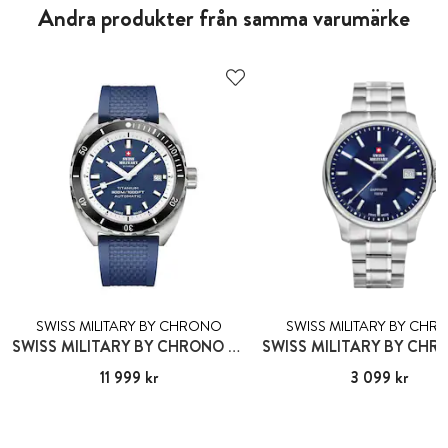
Andra produkter från samma varumärke
SWISS MILITARY BY CHRONO
SWISS MILITARY BY CH
SWISS MILITARY BY CHRONO NEUCHÂTEL
Pris
11 999 kr
:
11 999 kr
Pris
3 099 kr
:
3 099 kr