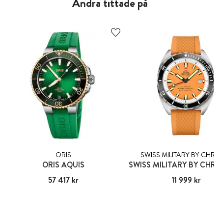
Andra tittade på
ORIS
SWISS MILITARY BY CH
ORIS AQUIS
Pris
57 417 kr
:
57 417 kr
Pris
11 999 kr
:
11 999 kr