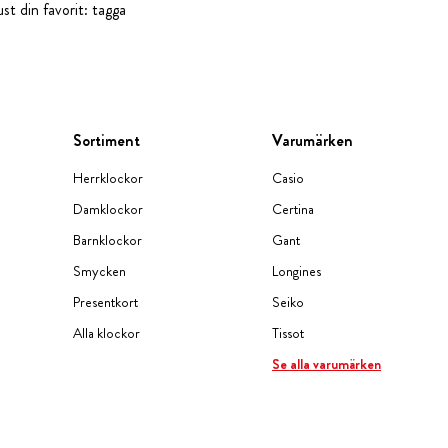
st din favorit: tagga
Sortiment
Varumärken
Herrklockor
Casio
Damklockor
Certina
Barnklockor
Gant
Smycken
Longines
Presentkort
Seiko
Alla klockor
Tissot
Se alla varumärken