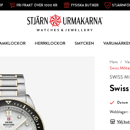
ÖP
FRI FRAKT ÖVER 1000 KR
FYSISKA BUTIKER
STJÄRNFÖ
AMKLOCKOR
HERRKLOCKOR
SMYCKEN
VARUMÄRKE
Hem
Va
Swiss Milit
SWISS M
Swiss
Datum
Webblager:
Välj but