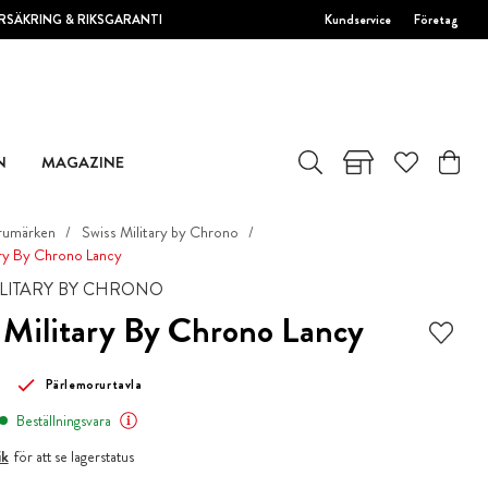
RSÄKRING & RIKSGARANTI
Kundservice
Företag
N
MAGAZINE
rumärken
Swiss Military by Chrono
ary By Chrono Lancy
ILITARY BY CHRONO
 Military By Chrono Lancy
Pärlemorurtavla
Beställningsvara
ik
för att se lagerstatus