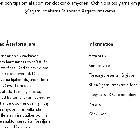
tion och tips om allt som rör klockor & smycken. Och tipsa oss gärna om ju
@stjarnurmakarna & använd #stjarnurmakarna
ad Återförsäljare
Information
rna är en rikstäckande
Hitta butik
om har funnits i över 100 år.
Kundservice
 att vårda. Därför bryr vi oss
in klocka över tid. Det
Företagspresenter & gåvor
i gärna hjälper dig under hela
Bli en Stjärnurmakare / Jobb
a. Oavsett om du är
v att skaffa en ny klocka,
Integritets- & Cookiepolicy
ett batteri eller är i behov av
tande klockrenovering. Idag
Pressrum
en smycken från välkända
Köpvillkor
flera av våra butiker och här
 en auktoriserad återförsäljare
och alltid äkta varor.