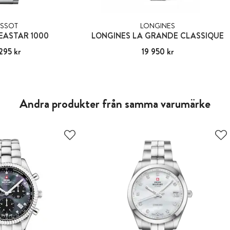
ISSOT
LONGINES
EASTAR 1000
LONGINES LA GRANDE CLASSIQUE
295 kr
:
5 295 kr
Pris
19 950 kr
:
19 950 kr
Andra produkter från samma varumärke