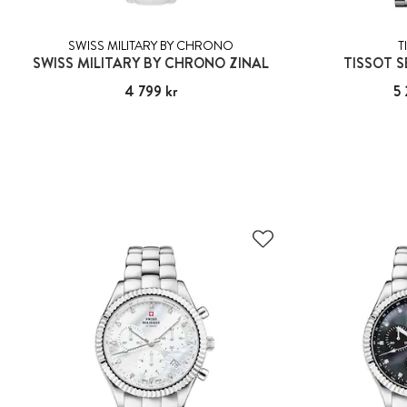
SWISS MILITARY BY CHRONO
T
SWISS MILITARY BY CHRONO ZINAL
TISSOT S
Pris
4 799 kr
:
4 799 kr
Pris
5 