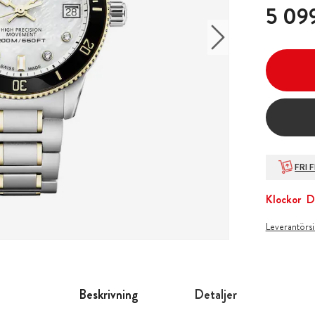
Pris
:
5 099
5 099
FRI 
Klockor
D
Leverantörs
Beskrivning
Detaljer