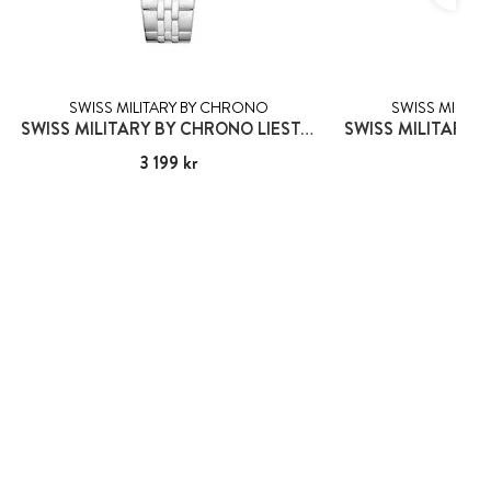
SWISS MILITARY BY CHRONO
SWISS MILITA
SWISS MILITARY BY CHRONO LIESTAL
Pris
3 199 kr
:
3 199 kr
Pris
3 49
:
3