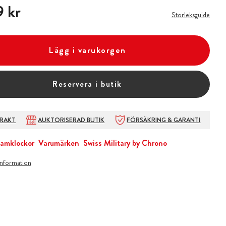
 kr
 kr
Storleksguide
Lägg i varukorgen
Reservera i butik
FRAKT
AUKTORISERAD BUTIK
FÖRSÄKRING & GARANTI
amklockor
Varumärken
Swiss Military by Chrono
information