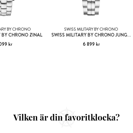
TARY BY CHRONO
SWISS MILITARY BY CHRONO
Y BY CHRONO ZINAL
SWISS MILITARY BY CHRONO JUNGFRAU
099 kr
:
5 099 kr
Pris
6 899 kr
:
6 899 kr
Vilken är din favoritklocka?