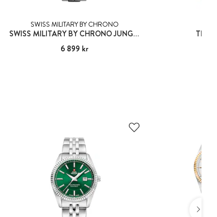
SWISS MILITARY BY CHRONO
TIS
SWISS MILITARY BY CHRONO JUNGFRAU
TISSO
Pris
6 899 kr
:
6 899 kr
Pris
4 79
:
4