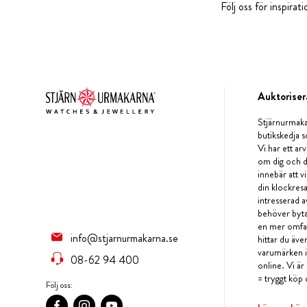
Följ oss för inspira
Auktoriser
Stjärnurmaka
butikskedja s
Vi har ett arv
om dig och d
innebär att v
din klockres
intresserad a
behöver byta 
en mer omfat
info@stjarnurmakarna.se
hittar du äv
varumärken i 
08-62 94 400
online. Vi är
= tryggt köp 
Följ oss: