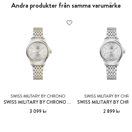
Andra produkter från samma varumärke
SWISS MILITARY BY CHRONO
SWISS MILITARY BY CH
SWISS MILITARY BY CHRONO GSTAAD
Pris
3 099 kr
:
3 099 kr
Pris
2 899 kr
:
2 899 kr