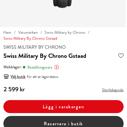
Hem
Varumärken
Swiss Military by Chrono
Swiss Military By Chrono Gstaad
SWISS MILITARY BY CHRONO
Swiss Military By Chrono Gstaad
Webblager:
Beställningsvara
Välj butik
för att se lagerstatus
Pris
2 599 kr
:
2 599 kr
Storleksguide
Lägg i varukorgen
Reservera i butik