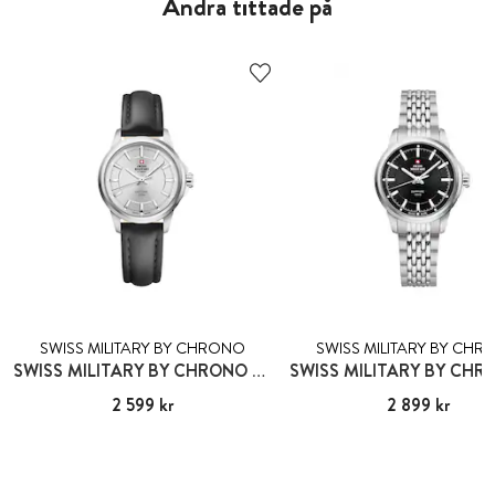
Andra tittade på
SWISS MILITARY BY CHRONO
SWISS MILITARY BY CH
SWISS MILITARY BY CHRONO GSTAAD
Pris
2 599 kr
:
2 599 kr
Pris
2 899 kr
:
2 899 kr