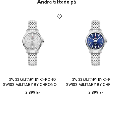
Andra tittade på
SWISS MILITARY BY CHRONO
SWISS MILITARY BY CH
SWISS MILITARY BY CHRONO GSTAAD
Pris
2 899 kr
:
2 899 kr
Pris
2 899 kr
:
2 899 kr