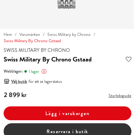
Hem
Varumärken
Swiss Military by Chrono
Swiss Military By Chrono Gstaad
SWISS MILITARY BY CHRONO
Swiss Military By Chrono Gstaad
Webblager:
I lager
Välj butik
för att se lagerstatus
Pris
2 899 kr
:
2 899 kr
Storleksguide
Lägg i varukorgen
Reservera i butik