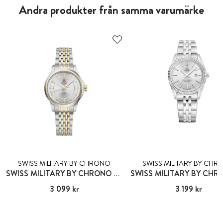
Andra produkter från samma varumärke
SWISS MILITARY BY CHRONO
SWISS MILITARY BY CH
SWISS MILITARY BY CHRONO GSTAAD
Pris
3 099 kr
:
3 099 kr
Pris
3 199 kr
:
3 199 kr