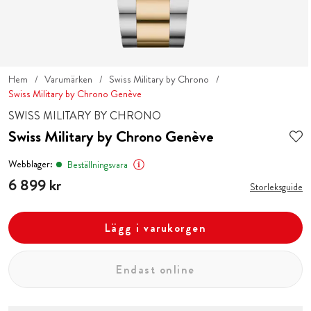
Hem
Varumärken
Swiss Military by Chrono
Swiss Military by Chrono Genève
SWISS MILITARY BY CHRONO
Swiss Military by Chrono Genève
Webblager:
Beställningsvara
Pris
6 899 kr
:
6 899 kr
Storleksguide
Lägg i varukorgen
Endast online