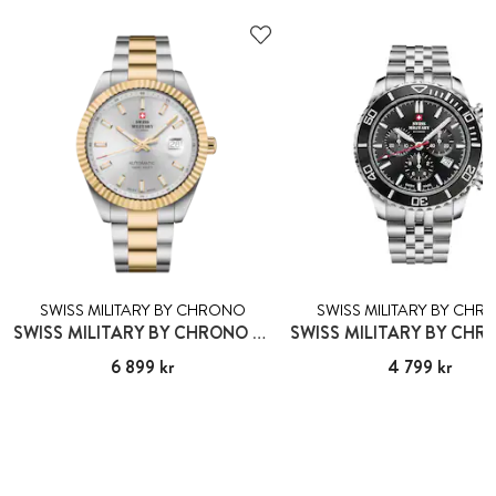
SWISS MILITARY BY CHRONO
SWISS MILITARY BY CH
SWISS MILITARY BY CHRONO GENÈVE
Pris
6 899 kr
:
6 899 kr
Pris
4 799 kr
:
4 799 kr