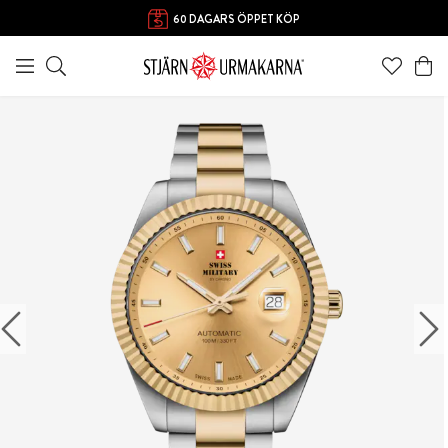
FRI FRAKT ÖVER 1000 KR
60 DAGARS ÖPPET KÖP