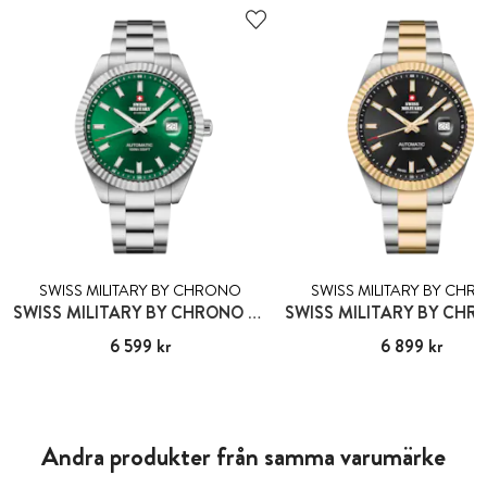
SWISS MILITARY BY CHRONO
SWISS MILITARY BY CH
SWISS MILITARY BY CHRONO GENÈVE
Pris
6 599 kr
:
6 599 kr
Pris
6 899 kr
:
6 899 kr
Andra produkter från samma varumärke