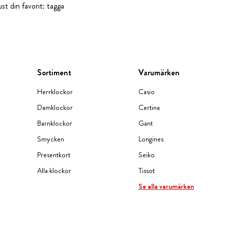
st din favorit: tagga
Sortiment
Varumärken
Herrklockor
Casio
Damklockor
Certina
Barnklockor
Gant
Smycken
Longines
Presentkort
Seiko
Alla klockor
Tissot
Se alla varumärken