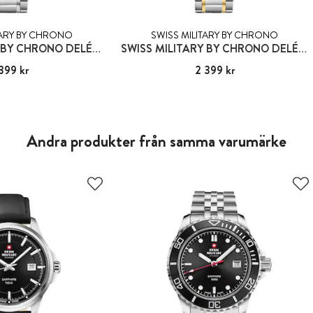
TARY BY CHRONO
SWISS MILITARY BY CHRONO
SWISS MILITARY BY CHRONO DELÉMONT
SWISS MILITARY BY CHRONO DELÉMONT
399 kr
:
2 399 kr
Pris
2 399 kr
:
2 399 kr
Andra produkter från samma varumärke