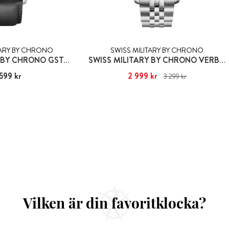
TARY BY CHRONO
SWISS MILITARY BY CHRONO
SWISS MILITARY BY CHRONO GSTAAD
SWISS MILITARY BY CHRONO VERBIER
599 kr
:
2 599 kr
Nuvarande pris
2 999 kr
:
2 999 kr
Tidigare pris
:
3 299 kr
3 299 kr
Vilken är din favoritklocka?