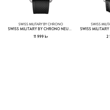
SWISS MILITARY BY CHRONO
SWISS MILI
SWISS MILITARY BY CHRONO NEUCHÂTEL
Pris
11 999 kr
:
11 999 kr
Pris
2 