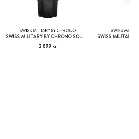
SWISS MILITARY BY CHRONO
SWISS MILITA
SWISS MILITARY BY CHRONO SOLOTHURN
Pris
2 899 kr
:
2 899 kr
Pris
2 39
:
2