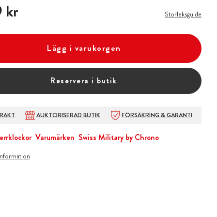
 kr
 kr
Storleksguide
Lägg i varukorgen
Reservera i butik
FRAKT
AUKTORISERAD BUTIK
FÖRSÄKRING & GARANTI
errklockor
Varumärken
Swiss Military by Chrono
information