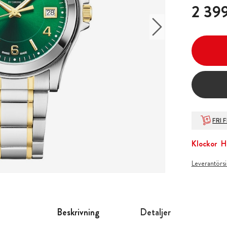
Pris
:
2 399
2 399
FRI 
Klockor
H
Leverantörs
Beskrivning
Detaljer