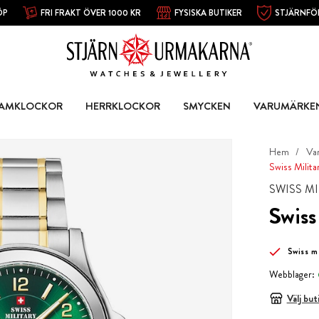
ÖP
FRI FRAKT ÖVER 1000 KR
FYSISKA BUTIKER
STJÄRNFÖ
AMKLOCKOR
HERRKLOCKOR
SMYCKEN
VARUMÄRKE
Hem
Va
Swiss Milit
SWISS M
Swiss
Swiss 
Webblager:
Välj but