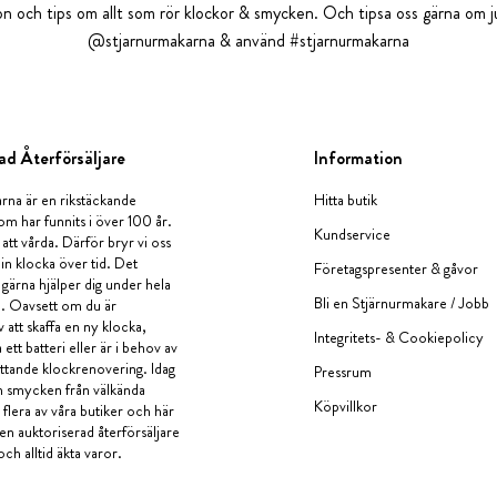
tion och tips om allt som rör klockor & smycken. Och tipsa oss gärna om ju
@stjarnurmakarna & använd #stjarnurmakarna
ad Återförsäljare
Information
rna är en rikstäckande
Hitta butik
om har funnits i över 100 år.
Kundservice
 att vårda. Därför bryr vi oss
in klocka över tid. Det
Företagspresenter & gåvor
i gärna hjälper dig under hela
Bli en Stjärnurmakare / Jobb
a. Oavsett om du är
v att skaffa en ny klocka,
Integritets- & Cookiepolicy
ett batteri eller är i behov av
tande klockrenovering. Idag
Pressrum
en smycken från välkända
Köpvillkor
flera av våra butiker och här
 en auktoriserad återförsäljare
och alltid äkta varor.