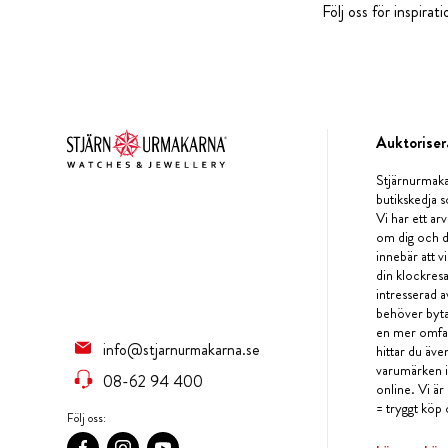
Följ oss för inspira
Auktoriser
Stjärnurmaka
butikskedja s
Vi har ett arv
om dig och d
innebär att v
din klockres
intresserad a
behöver byta 
en mer omfat
info@stjarnurmakarna.se
hittar du äv
varumärken i 
08-62 94 400
online. Vi är
= tryggt köp 
Följ oss: