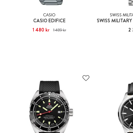
CASIO
SWISS MILI
CASIO EDIFICE
Nuvarande pris
1 480 kr
:
1 480 kr
Tidigare pris
:
Pris
2 
1 489 kr
1 489 kr