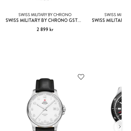
SWISS MILITARY BY CHRONO
SWISS MILITA
SWISS MILITARY BY CHRONO GSTAAD
Pris
2 899 kr
:
2 899 kr
Pris
2 89
:
2