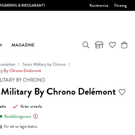
RSÄKRING & RIKSGARANTI
Kundservice
Företag
N
MAGAZINE
rumärken
Swiss Military by Chrono
ary By Chrono Delémont
ILITARY BY CHRONO
 Military By Chrono Delémont
made
Grön urtavla
Beställningsvara
ik
för att se lagerstatus