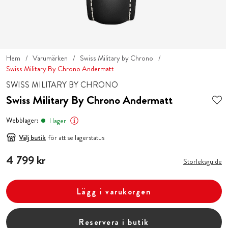
Hem
Varumärken
Swiss Military by Chrono
Swiss Military By Chrono Andermatt
SWISS MILITARY BY CHRONO
Swiss Military By Chrono Andermatt
Webblager:
I lager
Välj butik
för att se lagerstatus
Pris
4 799 kr
:
4 799 kr
Storleksguide
Lägg i varukorgen
Reservera i butik