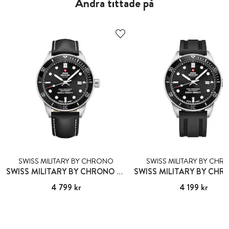
Andra tittade på
SWISS MILITARY BY CHRONO
SWISS MILITARY BY CH
SWISS MILITARY BY CHRONO ANDERMATT
Pris
4 799 kr
:
4 799 kr
Pris
4 199 kr
:
4 199 kr