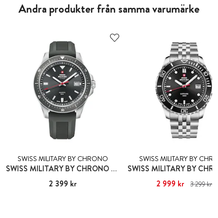
Andra produkter från samma varumärke
SWISS MILITARY BY CHRONO
SWISS MILITARY BY CH
SWISS MILITARY BY CHRONO DAVOS
Pris
2 399 kr
:
2 399 kr
Nuvarande pris
2 999 kr
:
2 999 kr
Ti
3 299 kr
pris
:
3 299 kr