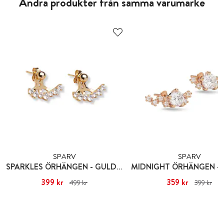
Andra produkter från samma varumärke
SPARV
SPARV
SPARKLES ÖRHÄNGEN - GULDPLÄTERING
Nuvarande pris
399 kr
:
399 kr
Tidigare
Nuvarande pris
359 kr
:
359 kr
Tid
499 kr
399 kr
pris
:
499 kr
pris
:
399 kr