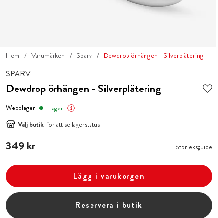
Hem
Varumärken
Sparv
Dewdrop örhängen - Silverplätering
SPARV
Dewdrop örhängen - Silverplätering
Webblager:
I lager
Välj butik
för att se lagerstatus
Pris
349 kr
:
349 kr
Storleksguide
Lägg i varukorgen
Reservera i butik