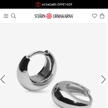
FRI FRAKT ÖVER 1000 KR
60 DAGARS ÖPPET KÖP