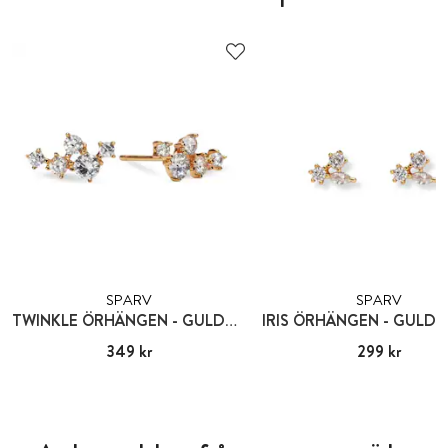
SPARV
SPARV
TWINKLE ÖRHÄNGEN - GULDPLÄTERING
Pris
349 kr
:
349 kr
Pris
299 kr
:
299 kr