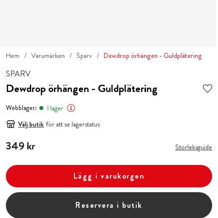
Hem
Varumärken
Sparv
Dewdrop örhängen - Guldplätering
SPARV
Dewdrop örhängen - Guldplätering
Webblager:
I lager
Välj butik
för att se lagerstatus
Pris
349 kr
:
349 kr
Storleksguide
Lägg i varukorgen
Reservera i butik