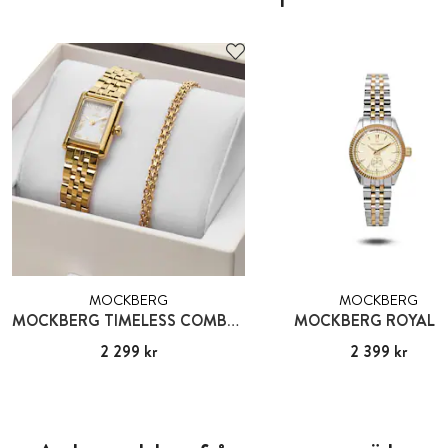
MOCKBERG
MOCKBERG
MOCKBERG TIMELESS COMBO GOLD
MOCKBERG ROYAL B
Pris
2 299 kr
:
2 299 kr
Pris
2 399 kr
:
2 399 kr