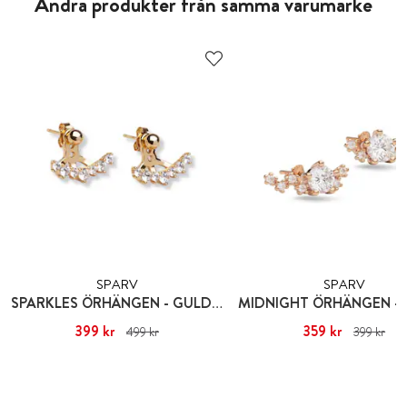
Andra produkter från samma varumärke
SPARV
SPARV
SPARKLES ÖRHÄNGEN - GULDPLÄTERING
Nuvarande pris
399 kr
:
399 kr
Tidigare
Nuvarande pris
359 kr
:
359 kr
Tid
499 kr
399 kr
pris
:
499 kr
pris
:
399 kr