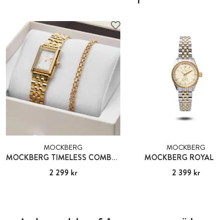
MOCKBERG
MOCKBERG
MOCKBERG TIMELESS COMBO GOLD
MOCKBERG ROYAL B
Pris
2 299 kr
:
2 299 kr
Pris
2 399 kr
:
2 399 kr