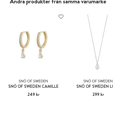
Andra produkter från samma varumärke
SNÖ OF SWEDEN
SNÖ OF SWEDEN
SNÖ OF SWEDEN CAMILLE
SNÖ OF SWEDEN LU
Pris
249 kr
:
249 kr
Pris
299 kr
:
299 kr