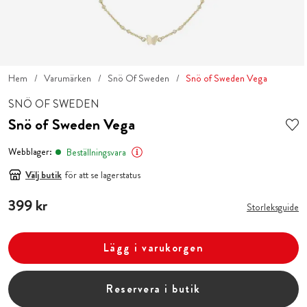
Hem
Varumärken
Snö Of Sweden
Snö of Sweden Vega
SNÖ OF SWEDEN
Snö of Sweden Vega
Webblager:
Beställningsvara
Välj butik
för att se lagerstatus
Pris
399 kr
:
399 kr
Storleksguide
Lägg i varukorgen
Reservera i butik