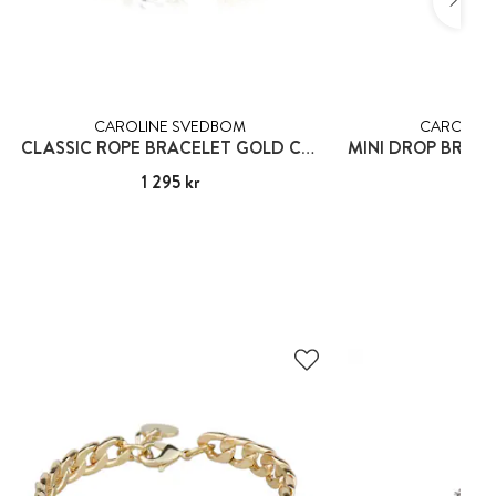
CAROLINE SVEDBOM
CAROLINE
CLASSIC ROPE BRACELET GOLD CRYSTAL
Pris
1 295 kr
:
1 295 kr
Pris
895
: