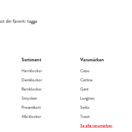
st din favorit: tagga
Sortiment
Varumärken
Herrklockor
Casio
Damklockor
Certina
Barnklockor
Gant
Smycken
Longines
Presentkort
Seiko
Alla klockor
Tissot
Se alla varumärken