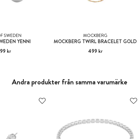
F SWEDEN
MOCKBERG
WEDEN YENNI
MOCKBERG TWIRL BRACELET GOLD
99 kr
:
299 kr
Pris
499 kr
:
499 kr
Andra produkter från samma varumärke