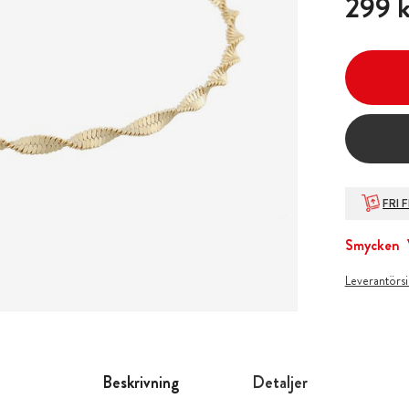
299 k
FRI 
Smycken
Leverantörs
Beskrivning
Detaljer