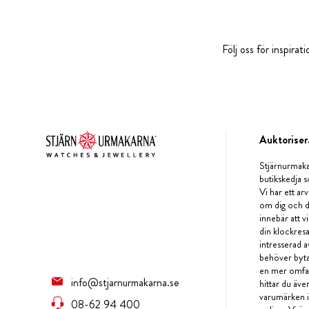
Följ oss för inspira
Auktoriser
Stjärnurmaka
butikskedja s
Vi har ett arv
om dig och d
innebär att v
din klockres
intresserad a
behöver byta 
en mer omfat
info@stjarnurmakarna.se
hittar du äv
varumärken i 
08-62 94 400