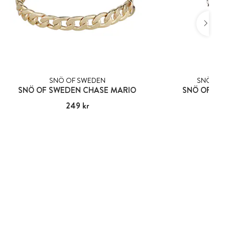
SNÖ OF SWEDEN
SNÖ OF
SNÖ OF SWEDEN CHASE MARIO
SNÖ OF SW
Pris
249 kr
:
249 kr
Pris
99
: