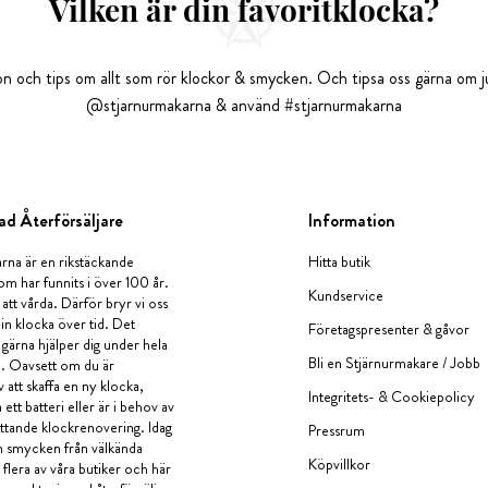
Vilken är din favoritklocka?
tion och tips om allt som rör klockor & smycken. Och tipsa oss gärna om ju
@stjarnurmakarna & använd #stjarnurmakarna
ad Återförsäljare
Information
rna är en rikstäckande
Hitta butik
om har funnits i över 100 år.
Kundservice
 att vårda. Därför bryr vi oss
in klocka över tid. Det
Företagspresenter & gåvor
i gärna hjälper dig under hela
Bli en Stjärnurmakare / Jobb
a. Oavsett om du är
v att skaffa en ny klocka,
Integritets- & Cookiepolicy
ett batteri eller är i behov av
tande klockrenovering. Idag
Pressrum
en smycken från välkända
Köpvillkor
flera av våra butiker och här