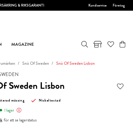
RSÄKRING & RIKSGARANTI
Kundservice
Företag
N
MAGAZINE
rumärken
Snö Of Sweden
Snö Of Sweden Lisbon
 SWEDEN
Of Sweden Lisbon
äterad mässing
Nickeltestad
I lager
ik
för att se lagerstatus
r