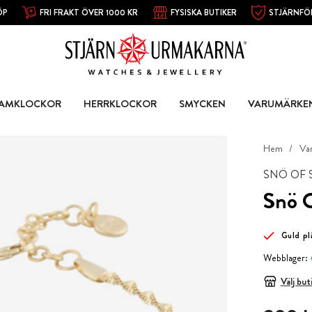
ÖP
FRI FRAKT ÖVER 1000 KR
FYSISKA BUTIKER
STJÄRNFÖ
AMKLOCKOR
HERRKLOCKOR
SMYCKEN
VARUMÄRKE
Hem
Va
SNÖ OF
Snö 
Guld pl
Webblager:
Välj but
Pris
:
299 k