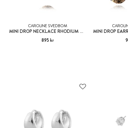
CAROLINE SVEDBOM
CAROLI
MINI DROP NECKLACE RHODIUM GREIGE
Pris
895 kr
:
895 kr
Pris
9