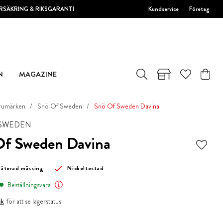
RSÄKRING & RIKSGARANTI
Kundservice
Företag
N
MAGAZINE
rumärken
Snö Of Sweden
Snö Of Sweden Davina
 SWEDEN
Of Sweden Davina
pläterad mässing
Nickeltestad
Beställningsvara
ik
för att se lagerstatus
kr