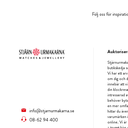
Följ oss för inspira
Auktoriser
Stjärnurmaka
butikskedja s
Vi har ett arv
om dig och d
innebär att v
din klockres
intresserad a
behöver byta 
en mer omfat
info@stjarnurmakarna.se
hittar du äv
varumärken i 
08-62 94 400
online. Vi är
= tryggt köp 