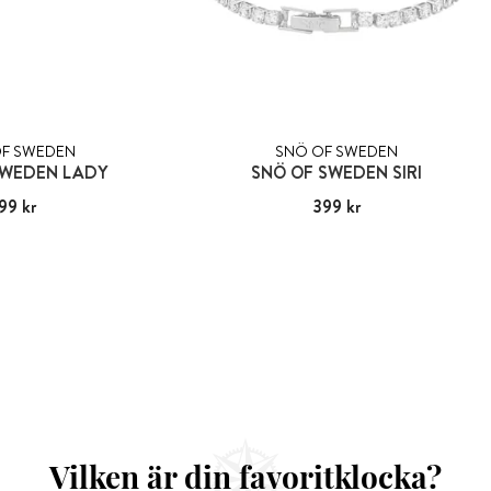
F SWEDEN
SNÖ OF SWEDEN
SWEDEN LADY
SNÖ OF SWEDEN SIRI
s
99 kr
:
199 kr
Pris
399 kr
:
399 kr
Vilken är din favoritklocka?