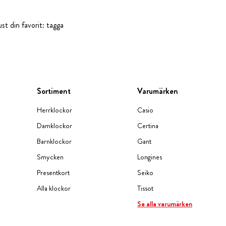
st din favorit: tagga
Sortiment
Varumärken
Herrklockor
Casio
Damklockor
Certina
Barnklockor
Gant
Smycken
Longines
Presentkort
Seiko
Alla klockor
Tissot
Se alla varumärken