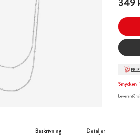
349 
FRI 
Smycken
Leverantörs
Beskrivning
Detaljer