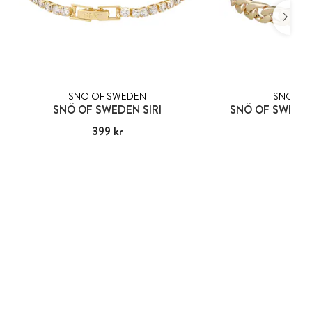
SNÖ OF SWEDEN
SNÖ OF
SNÖ OF SWEDEN SIRI
SNÖ OF SWEDE
Pris
399 kr
:
399 kr
Pris
249
: