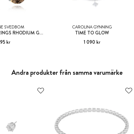
NE SVEDBOM
CAROLINA GYNNING
MINI DROP EARRINGS RHODIUM GREIGE
TIME TO GLOW
95 kr
:
995 kr
Pris
1 090 kr
:
1 090 kr
Andra produkter från samma varumärke