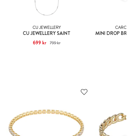
CU JEWELLERY
CAROLINE
CU JEWELLERY SAINT
Nuvarande pris
699 kr
:
699 kr
Tidigare pris
:
Pris
895
:
799 kr
799 kr