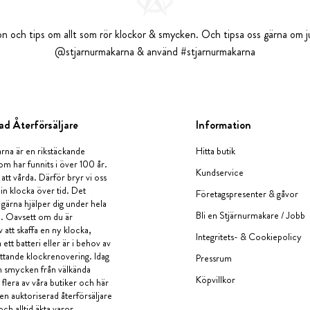
tion och tips om allt som rör klockor & smycken. Och tipsa oss gärna om ju
@stjarnurmakarna & använd #stjarnurmakarna
ad Återförsäljare
Information
rna är en rikstäckande
Hitta butik
om har funnits i över 100 år.
Kundservice
 att vårda. Därför bryr vi oss
in klocka över tid. Det
Företagspresenter & gåvor
i gärna hjälper dig under hela
Bli en Stjärnurmakare / Jobb
a. Oavsett om du är
v att skaffa en ny klocka,
Integritets- & Cookiepolicy
ett batteri eller är i behov av
tande klockrenovering. Idag
Pressrum
en smycken från välkända
Köpvillkor
flera av våra butiker och här
 en auktoriserad återförsäljare
och alltid äkta varor.