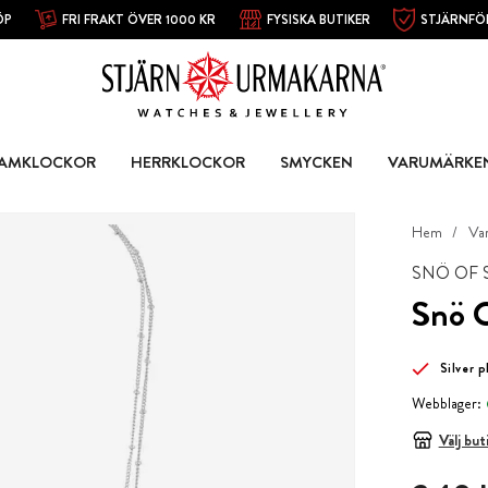
ÖP
FRI FRAKT ÖVER 1000 KR
FYSISKA BUTIKER
STJÄRNFÖ
AMKLOCKOR
HERRKLOCKOR
SMYCKEN
VARUMÄRKE
Hem
Va
SNÖ OF
Snö 
Silver 
Webblager:
Välj but
Pris
:
349 