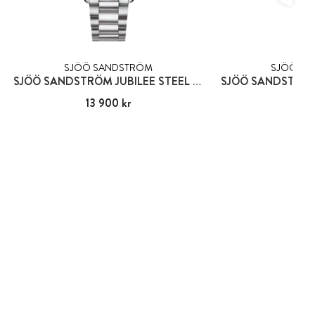
SJÖÖ SANDSTRÖM
SJÖÖ SA
SJÖÖ SANDSTRÖM JUBILEE STEEL GENT
Pris
13 900 kr
:
13 900 kr
Pris
11 9
:
11