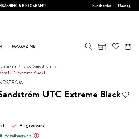
RSÄKRING & RIKSGARANTI
Kundservice
Företag
N
MAGAZINE
rumärken
Sjöö Sandström
röm UTC Extreme Black I
ANDSTRÖM
 Sandström UTC Extreme Black
raf
Alligatorband
Beställningsvara