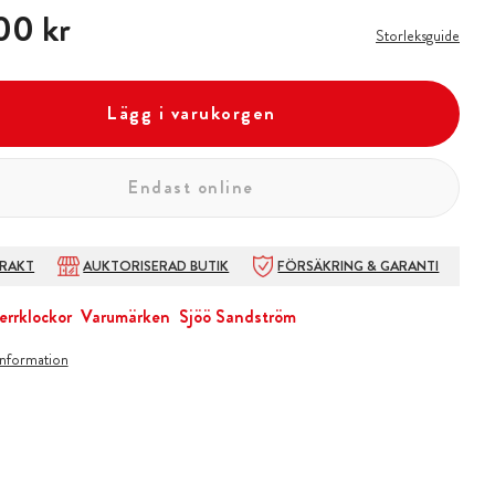
00 kr
00 kr
Storleksguide
Lägg i varukorgen
Endast online
FRAKT
AUKTORISERAD BUTIK
FÖRSÄKRING & GARANTI
errklockor
Varumärken
Sjöö Sandström
information