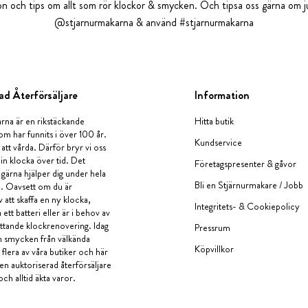
tion och tips om allt som rör klockor & smycken. Och tipsa oss gärna om ju
@stjarnurmakarna & använd #stjarnurmakarna
ad Återförsäljare
Information
rna är en rikstäckande
Hitta butik
om har funnits i över 100 år.
Kundservice
 att vårda. Därför bryr vi oss
in klocka över tid. Det
Företagspresenter & gåvor
i gärna hjälper dig under hela
Bli en Stjärnurmakare / Jobb
a. Oavsett om du är
v att skaffa en ny klocka,
Integritets- & Cookiepolicy
ett batteri eller är i behov av
tande klockrenovering. Idag
Pressrum
en smycken från välkända
Köpvillkor
flera av våra butiker och här
 en auktoriserad återförsäljare
och alltid äkta varor.