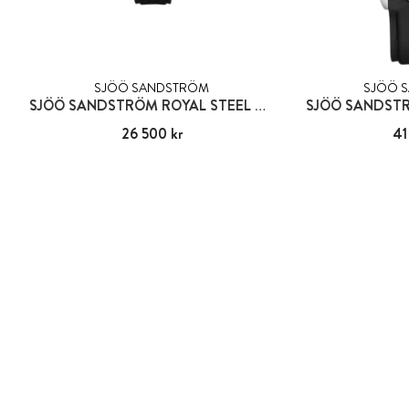
SJÖÖ SANDSTRÖM
SJÖÖ 
SJÖÖ SANDSTRÖM ROYAL STEEL WORLDTIMER
SJÖÖ SANDST
Pris
26 500 kr
:
26 500 kr
Pris
41
: