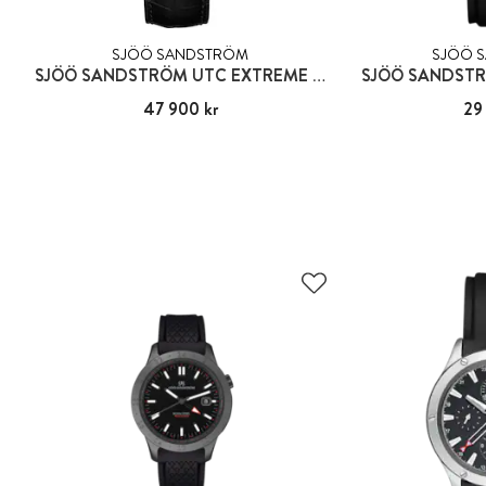
SJÖÖ SANDSTRÖM
SJÖÖ 
SJÖÖ SANDSTRÖM UTC EXTREME BLACK I
SJÖÖ SANDSTR
Pris
47 900 kr
:
47 900 kr
Pris
29
: