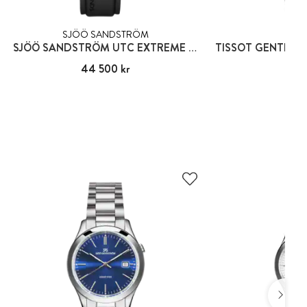
SJÖÖ SANDSTRÖM
TIS
SJÖÖ SANDSTRÖM UTC EXTREME BLACK II
Pris
44 500 kr
:
44 500 kr
Pris
10 7
:
10