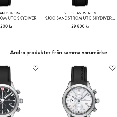
SANDSTRÖM
SJÖÖ SANDSTRÖM
ÖM UTC SKYDIVER
SJÖÖ SANDSTRÖM UTC SKYDIVER BLACK NIGHT
 200 kr
29 200 kr
Pris
29 800 kr
:
29 800 kr
Andra produkter från samma varumärke