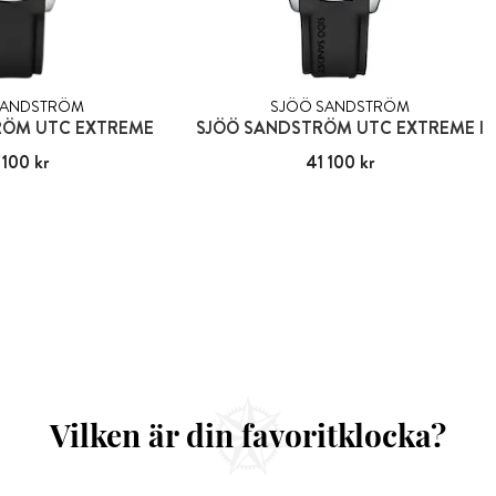
SANDSTRÖM
SJÖÖ SANDSTRÖM
RÖM UTC EXTREME
SJÖÖ SANDSTRÖM UTC EXTREME I
 100 kr
41 100 kr
Pris
41 100 kr
:
41 100 kr
Vilken är din favoritklocka?