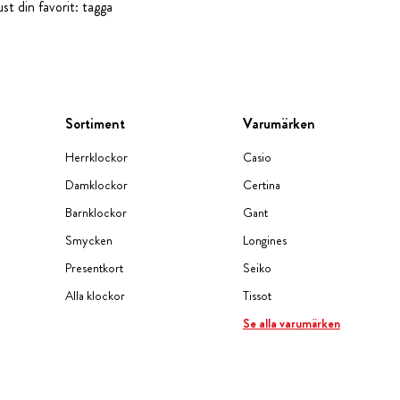
st din favorit: tagga
Sortiment
Varumärken
Herrklockor
Casio
Damklockor
Certina
Barnklockor
Gant
Smycken
Longines
Presentkort
Seiko
Alla klockor
Tissot
Se alla varumärken