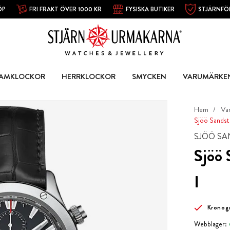
ÖP
FRI FRAKT ÖVER 1000 KR
FYSISKA BUTIKER
STJÄRNFÖ
AMKLOCKOR
HERRKLOCKOR
SMYCKEN
VARUMÄRKE
Hem
Va
Sjöö Sandst
SJÖÖ S
Sjöö
I
Kronog
Webblager: