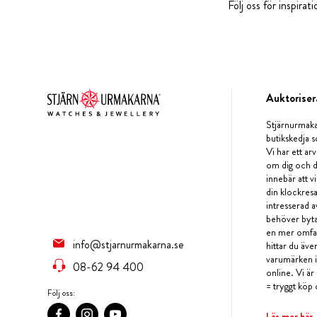
Följ oss för inspira
Auktoriser
Stjärnurmaka
butikskedja s
Vi har ett arv
om dig och d
innebär att v
din klockres
intresserad a
behöver byta 
en mer omfat
info@stjarnurmakarna.se
hittar du äv
varumärken i 
08-62 94 400
online. Vi är
= tryggt köp 
Följ oss:
Läs mer här