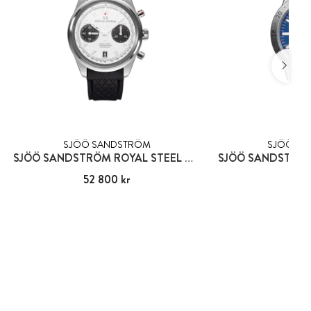
SJÖÖ SANDSTRÖM
SJÖÖ SA
SJÖÖ SANDSTRÖM ROYAL STEEL KRONOGRAF
Pris
52 800 kr
:
52 800 kr
Pris
30 1
:
30