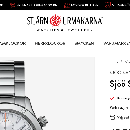
ÖP
FRI FRAKT ÖVER 1000 KR
FYSISKA BUTIKER
STJÄRNFÖ
AMKLOCKOR
HERRKLOCKOR
SMYCKEN
VARUMÄRKE
Hem
Va
SJÖÖ S
Sjöö
Kronog
Webblager:
Välj but
Pris
:
45 7