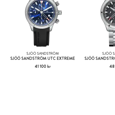
SJÖÖ SANDSTRÖM
SJÖÖ 
SJÖÖ SANDSTRÖM UTC EXTREME
SJÖÖ SANDSTRÖ
Pris
41 100 kr
:
41 100 kr
Pris
48
: