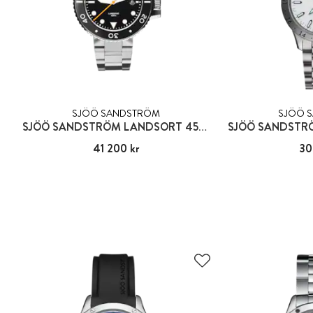
SJÖÖ SANDSTRÖM
SJÖÖ 
SJÖÖ SANDSTRÖM LANDSORT 459M
Pris
41 200 kr
:
41 200 kr
Pris
30
: