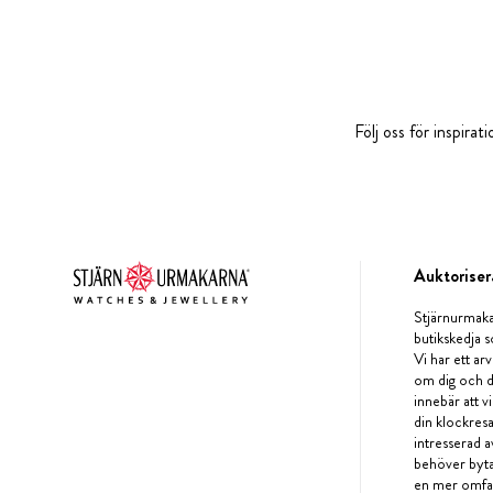
Följ oss för inspira
Auktoriser
Stjärnurmaka
butikskedja s
Vi har ett arv
om dig och d
innebär att v
din klockres
intresserad a
behöver byta 
en mer omfat