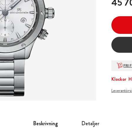
45 7
FRI 
Klockor
H
Leverantörs
Beskrivning
Detaljer