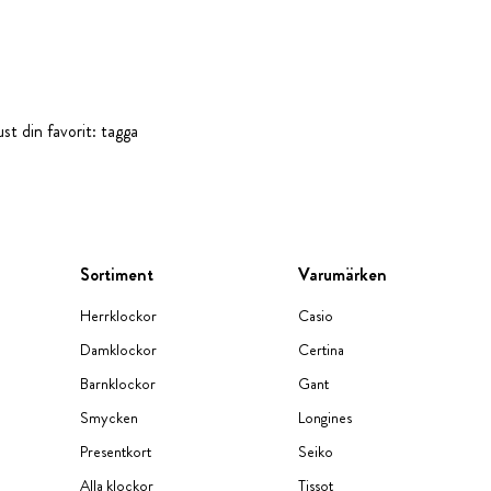
st din favorit: tagga
Sortiment
Varumärken
Herrklockor
Casio
Damklockor
Certina
Barnklockor
Gant
Smycken
Longines
Presentkort
Seiko
Alla klockor
Tissot