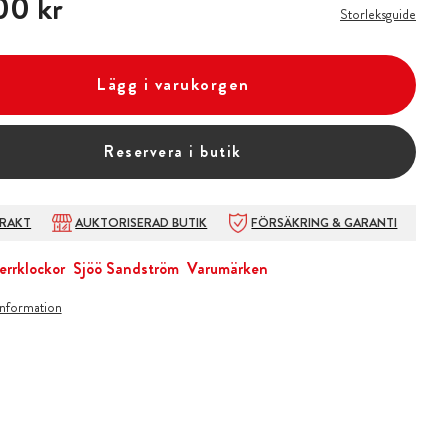
00 kr
Storleksguide
Lägg i varukorgen
Reservera i butik
FRAKT
AUKTORISERAD BUTIK
FÖRSÄKRING & GARANTI
errklockor
Sjöö Sandström
Varumärken
information