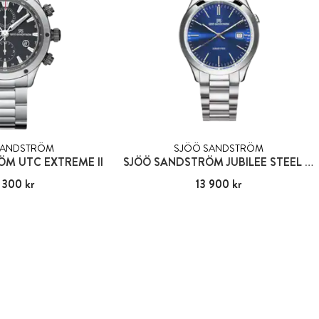
SANDSTRÖM
SJÖÖ SANDSTRÖM
M UTC EXTREME II
SJÖÖ SANDSTRÖM JUBILEE STEEL GENT
 300 kr
48 300 kr
Pris
13 900 kr
:
13 900 kr