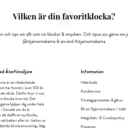
Vilken är din favoritklocka?
tion och tips om allt som rör klockor & smycken. Och tipsa oss gärna om ju
@stjarnurmakarna & använd #stjarnurmakarna
ad Återförsäljare
Information
rna är en rikstäckande
Hitta butik
om har funnits i över 100 år.
Kundservice
 att vårda. Därför bryr vi oss
in klocka över tid. Det
Företagspresenter & gåvor
i gärna hjälper dig under hela
Bli en Stjärnurmakare / Jobb
a. Oavsett om du är
v att skaffa en ny klocka,
Integritets- & Cookiepolicy
ett batteri eller är i behov av
tande klockrenovering. Idag
Pressrum