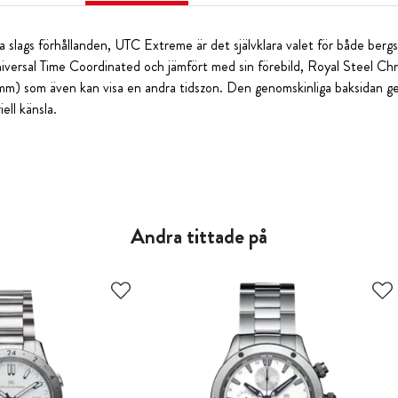
la slags förhållanden, UTC Extreme är det självklara valet för både berg
niversal Time Coordinated och jämfört med sin förebild, Royal Steel 
m) som även kan visa en andra tidszon. Den genomskinliga baksidan ger
ell känsla.
Andra tittade på