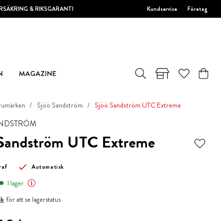
RSÄKRING & RIKSGARANTI
Kundservice
Företag
N
MAGAZINE
rumärken
Sjöö Sandström
Sjöö Sandström UTC Extreme
ANDSTRÖM
 Sandström UTC Extreme
raf
Automatisk
I lager
ik
för att se lagerstatus
00 kr