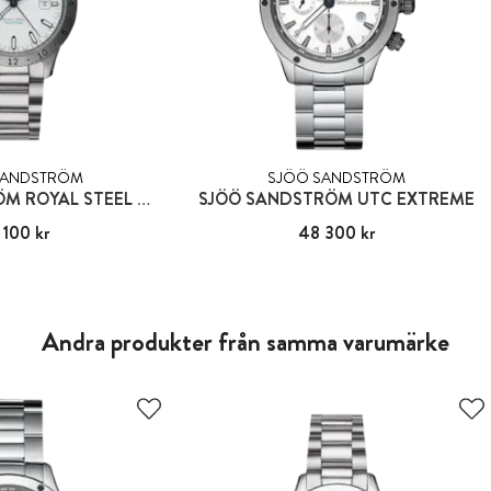
SANDSTRÖM
SJÖÖ SANDSTRÖM
SJÖÖ SANDSTRÖM ROYAL STEEL WORLDTIMER
SJÖÖ SANDSTRÖM UTC EXTREME
 100 kr
30 100 kr
Pris
48 300 kr
:
48 300 kr
Andra produkter från samma varumärke