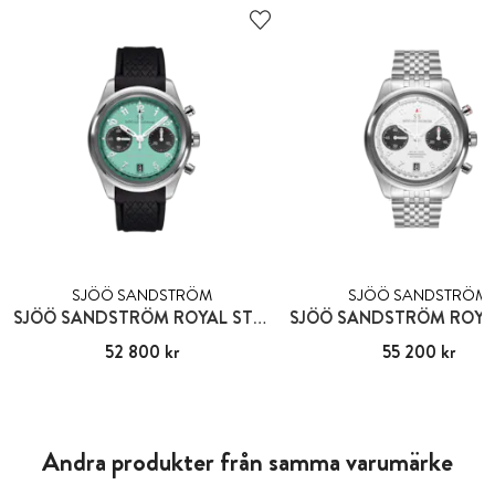
SJÖÖ SANDSTRÖM
SJÖÖ SANDSTRÖM
SJÖÖ SANDSTRÖM ROYAL STEEL KRONOGRAF
Pris
52 800 kr
:
52 800 kr
Pris
55 200 kr
:
55 200 kr
Andra produkter från samma varumärke