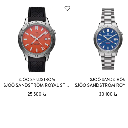
SJÖÖ SANDSTRÖM
SJÖÖ SANDSTRÖM
SJÖÖ SANDSTRÖM ROYAL STEEL WORLDTIMER
Pris
25 500 kr
:
25 500 kr
Pris
30 100 kr
:
30 100 kr