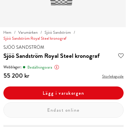
Hem
Varumärken
Sjöö Sandström
Sjöö Sandström Royal Steel kronograf
SJÖÖ SANDSTRÖM
Sjöö Sandström Royal Steel kronograf
Webblager:
Beställningsvara
Pris
55 200 kr
:
55 200 kr
Storleksguide
Lägg i varukorgen
Endast online