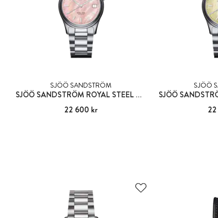
SJÖÖ SANDSTRÖM
SJÖÖ 
SJÖÖ SANDSTRÖM ROYAL STEEL CLASSIC
Pris
22 600 kr
:
22 600 kr
Pris
22
: