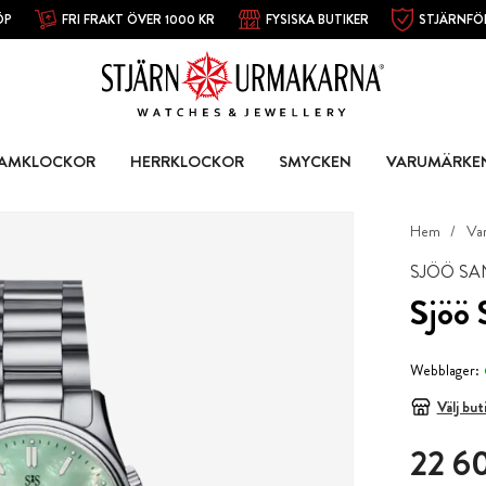
ÖP
FRI FRAKT ÖVER 1000 KR
FYSISKA BUTIKER
STJÄRNFÖ
AMKLOCKOR
HERRKLOCKOR
SMYCKEN
VARUMÄRKE
Hem
Va
SJÖÖ S
Sjöö 
Webblager:
Välj but
Pris
:
22 6
22 6