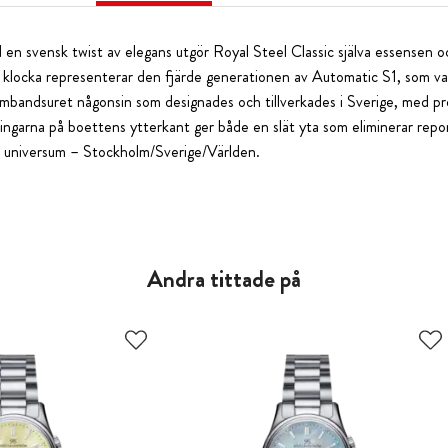
 en svensk twist av elegans utgör Royal Steel Classic själva essensen 
klocka representerar den fjärde generationen av Automatic S1, som var
armbandsuret någonsin som designades och tillverkades i Sverige, med pr
ingarna på boettens ytterkant ger både en slät yta som eliminerar rep
 i universum – Stockholm/Sverige/Världen.
Andra tittade på