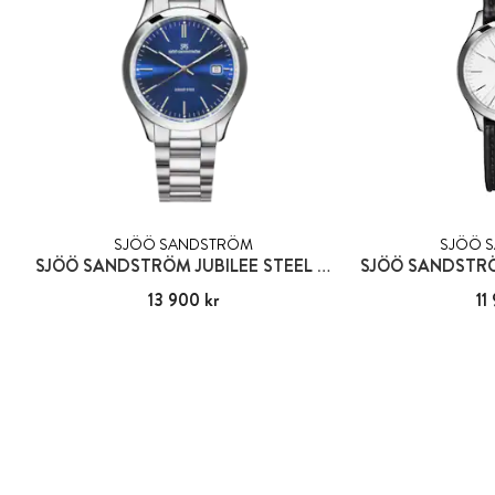
SJÖÖ SANDSTRÖM
SJÖÖ 
SJÖÖ SANDSTRÖM JUBILEE STEEL GENT
Pris
13 900 kr
:
13 900 kr
Pris
11
: