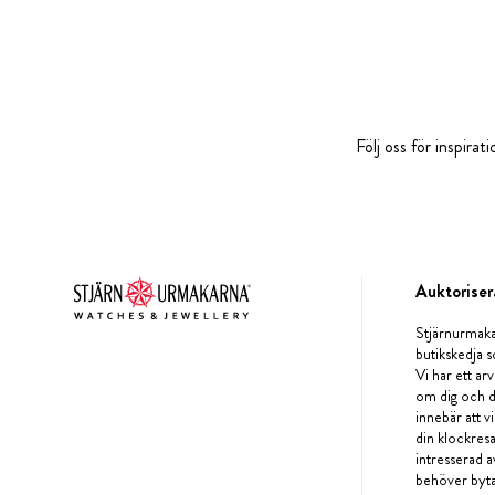
Följ oss för inspira
Auktoriser
Stjärnurmaka
butikskedja s
Vi har ett arv
om dig och d
innebär att v
din klockres
intresserad a
behöver byta 