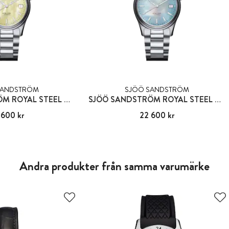
SANDSTRÖM
SJÖÖ SANDSTRÖM
SJÖÖ SANDSTRÖM ROYAL STEEL CLASSIC
SJÖÖ SANDSTRÖM ROYAL STEEL CLASSIC
 600 kr
22 600 kr
Pris
22 600 kr
:
22 600 kr
Andra produkter från samma varumärke