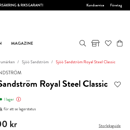
RSÄKRING & RIKSGARANTI
Kundservice
Företag
N
MAGAZINE
rumärken
Sjöö Sandström
Sjöö Sandström Royal Steel Classic
ANDSTRÖM
Sandström Royal Steel Classic
I lager
ik
för att se lagerstatus
00 kr
00 kr
Storleksguide