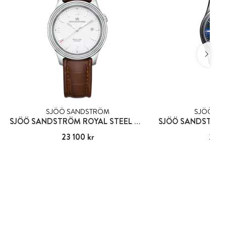
SJÖÖ SANDSTRÖM
SJÖÖ SA
SJÖÖ SANDSTRÖM ROYAL STEEL CLASSIC 41MM
Pris
23 100 kr
:
23 100 kr
Pris
22 6
:
22