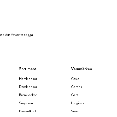
st din favorit: tagga
Sortiment
Varumärken
Herrklockor
Casio
Damklockor
Certina
Barnklockor
Gant
Smycken
Longines
Presentkort
Seiko