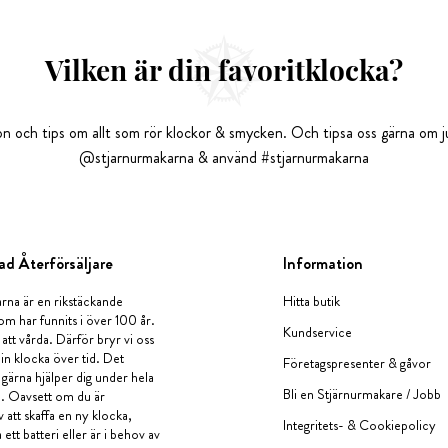
Vilken är din favoritklocka?
tion och tips om allt som rör klockor & smycken. Och tipsa oss gärna om ju
@stjarnurmakarna & använd #stjarnurmakarna
ad Återförsäljare
Information
rna är en rikstäckande
Hitta butik
om har funnits i över 100 år.
Kundservice
 att vårda. Därför bryr vi oss
in klocka över tid. Det
Företagspresenter & gåvor
i gärna hjälper dig under hela
Bli en Stjärnurmakare / Jobb
a. Oavsett om du är
v att skaffa en ny klocka,
Integritets- & Cookiepolicy
ett batteri eller är i behov av