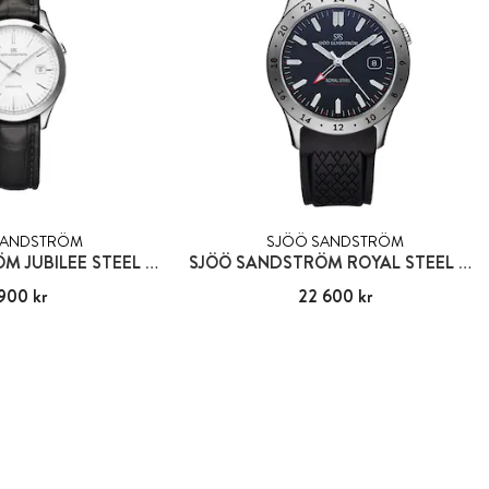
SANDSTRÖM
SJÖÖ SANDSTRÖM
SJÖÖ SANDSTRÖM JUBILEE STEEL GENT
SJÖÖ SANDSTRÖM ROYAL STEEL WORLDTIMER
 900 kr
11 900 kr
Pris
22 600 kr
:
22 600 kr