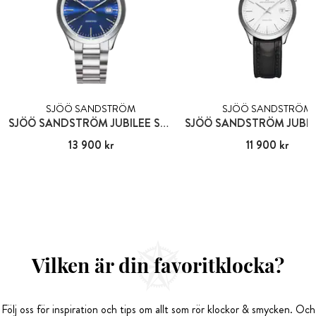
SJÖÖ SANDSTRÖM
SJÖÖ SANDSTRÖM
SJÖÖ SANDSTRÖM JUBILEE STEEL GENT
Pris
13 900 kr
:
13 900 kr
Pris
11 900 kr
:
11 900 kr
Vilken är din favoritklocka?
Följ oss för inspiration och tips om allt som rör klockor & smycken. Och