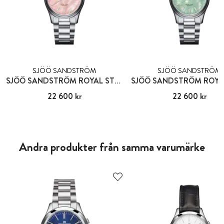
SJÖÖ SANDSTRÖM
SJÖÖ SANDSTRÖM
SJÖÖ SANDSTRÖM ROYAL STEEL CLASSIC
Pris
22 600 kr
:
22 600 kr
Pris
22 600 kr
:
22 600 kr
Andra produkter från samma varumärke