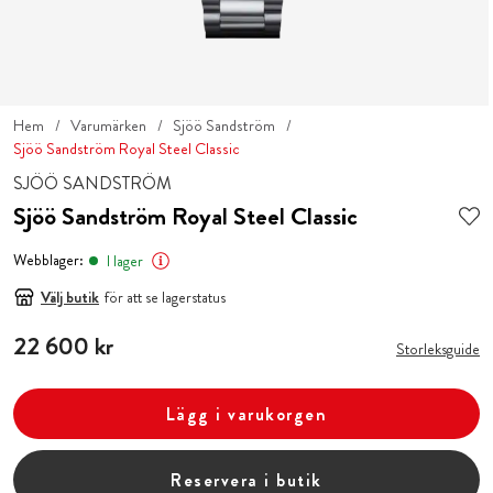
Hem
Varumärken
Sjöö Sandström
Sjöö Sandström Royal Steel Classic
SJÖÖ SANDSTRÖM
Sjöö Sandström Royal Steel Classic
Webblager:
I lager
Välj butik
för att se lagerstatus
Pris
22 600 kr
:
22 600 kr
Storleksguide
Lägg i varukorgen
Reservera i butik