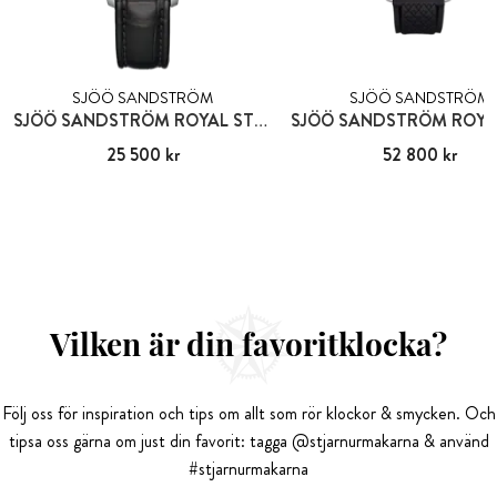
SJÖÖ SANDSTRÖM
SJÖÖ SANDSTRÖM
SJÖÖ SANDSTRÖM ROYAL STEEL CLASSIC
Pris
25 500 kr
:
25 500 kr
Pris
52 800 kr
:
52 800 kr
Vilken är din favoritklocka?
Följ oss för inspiration och tips om allt som rör klockor & smycken. Och
tipsa oss gärna om just din favorit: tagga @stjarnurmakarna & använd
#stjarnurmakarna