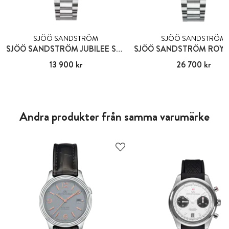
SJÖÖ SANDSTRÖM
SJÖÖ SANDSTRÖM
SJÖÖ SANDSTRÖM JUBILEE STEEL GENT
Pris
13 900 kr
:
13 900 kr
Pris
26 700 kr
:
26 700 kr
Andra produkter från samma varumärke