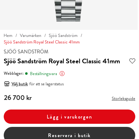
Hem
Varumärken
Sjöö Sandström
Sjöö Sandström Royal Steel Classic 41mm
SJÖÖ SANDSTRÖM
Sjöö Sandström Royal Steel Classic 41mm
Webblager:
Beställningsvara
Välj butik
för att se lagerstatus
Pris
26 700 kr
:
26 700 kr
Storleksguide
Lägg i varukorgen
Reservera i butik