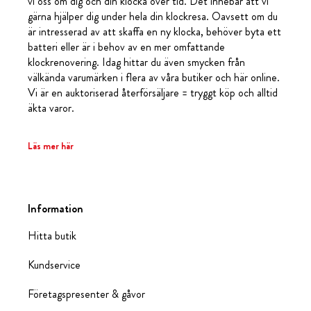
vi oss om dig och din klocka över tid. Det innebär att vi
gärna hjälper dig under hela din klockresa. Oavsett om du
är intresserad av att skaffa en ny klocka, behöver byta ett
batteri eller är i behov av en mer omfattande
klockrenovering. Idag hittar du även smycken från
välkända varumärken i flera av våra butiker och här online.
Vi är en auktoriserad återförsäljare = tryggt köp och alltid
äkta varor.
Läs mer här
Information
Hitta butik
Kundservice
Företagspresenter & gåvor