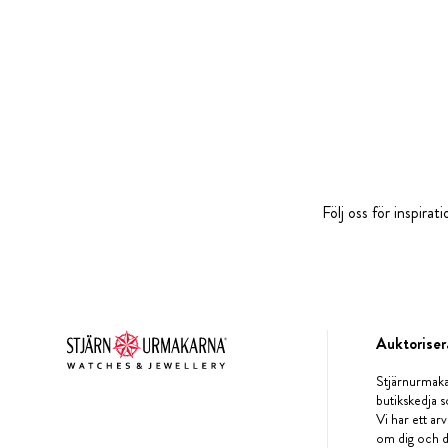
Följ oss för inspira
Auktoriser
Stjärnurmaka
butikskedja s
Vi har ett arv
om dig och d