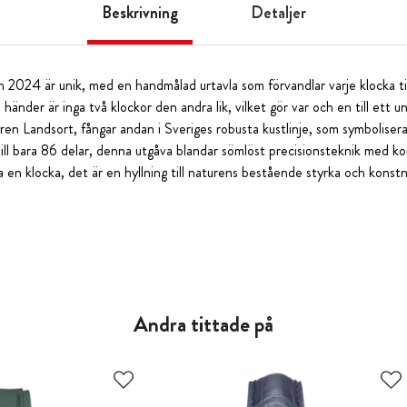
Beskrivning
Detaljer
n 2024 är unik, med en handmålad urtavla som förvandlar varje klocka ti
 händer är inga två klockor den andra lik, vilket gör var och en till ett u
yren Landsort, fångar andan i Sveriges robusta kustlinje, som symboliser
ill bara 86 delar, denna utgåva blandar sömlöst precisionsteknik med ko
 en klocka, det är en hyllning till naturens bestående styrka och kons
Andra tittade på