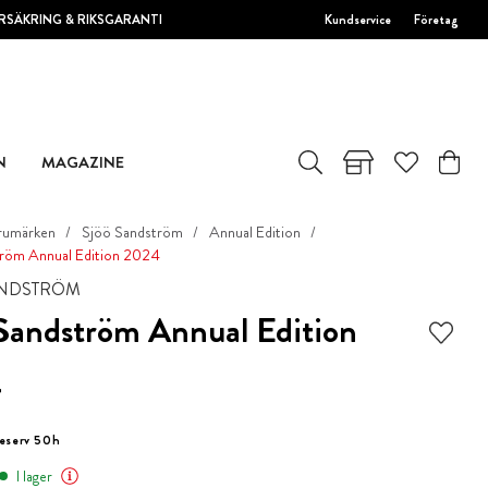
RSÄKRING & RIKSGARANTI
Kundservice
Företag
N
MAGAZINE
rumärken
Sjöö Sandström
Annual Edition
röm Annual Edition 2024
ANDSTRÖM
Sandström Annual Edition
4
eserv 50h
I lager