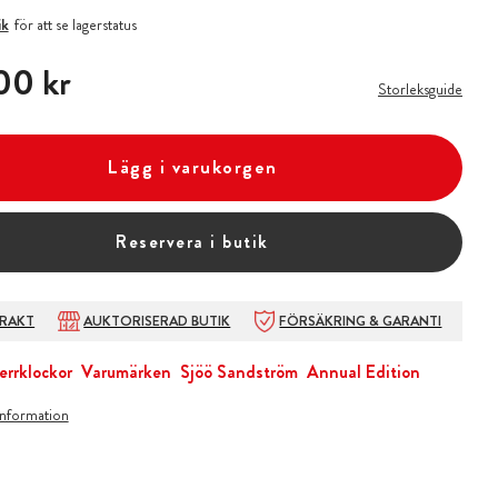
ik
för att se lagerstatus
00 kr
00 kr
Storleksguide
Lägg i varukorgen
Reservera i butik
FRAKT
AUKTORISERAD BUTIK
FÖRSÄKRING & GARANTI
errklockor
Varumärken
Sjöö Sandström
Annual Edition
information