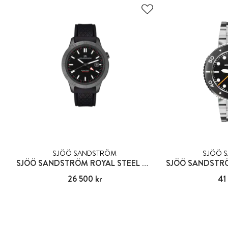
SJÖÖ SANDSTRÖM
SJÖÖ 
SJÖÖ SANDSTRÖM ROYAL STEEL WORLDTIMER
Pris
26 500 kr
:
26 500 kr
Pris
41
: