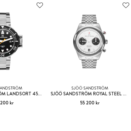
SANDSTRÖM
SJÖÖ SANDSTRÖM
SJÖÖ SANDSTRÖM LANDSORT 459M
SJÖÖ SANDSTRÖM ROYAL STEEL KRONOGRAF
 200 kr
41 200 kr
Pris
55 200 kr
:
55 200 kr