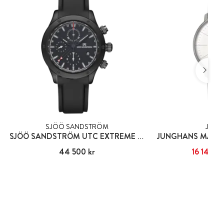
SJÖÖ SANDSTRÖM
JUNG
SJÖÖ SANDSTRÖM UTC EXTREME BLACK I
Pris
44 500 kr
:
44 500 kr
Nuvarande pris
16 149 kr
:
16
17 0