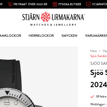
ÖP
FRI FRAKT ÖVER 1000 KR
FYSISKA BUTIKER
STJÄRNFÖ
AMKLOCKOR
HERRKLOCKOR
SMYCKEN
VARUMÄRKE
Hem
Va
Sjöö Sandst
SJÖÖ S
Sjöö 
202
Effektr
Webblager: