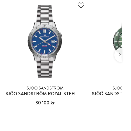
SJÖÖ SANDSTRÖM
SJÖÖ SA
SJÖÖ SANDSTRÖM ROYAL STEEL WORLDTIMER
Pris
30 100 kr
:
30 100 kr
Pris
41 2
:
41