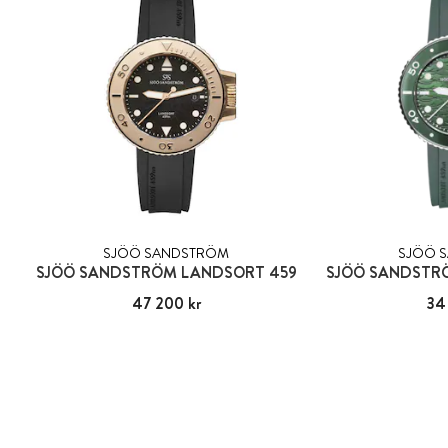
SJÖÖ SANDSTRÖM
SJÖÖ 
SJÖÖ SANDSTRÖM LANDSORT 459
Pris
47 200 kr
:
47 200 kr
Pris
34
: