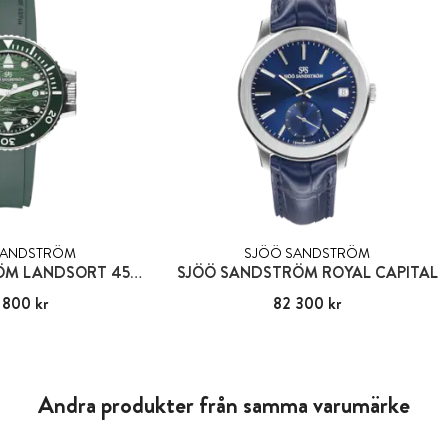
SANDSTRÖM
SJÖÖ SANDSTRÖM
SJÖÖ SANDSTRÖM LANDSORT 459M
SJÖÖ SANDSTRÖM ROYAL CAPITAL
 800 kr
34 800 kr
Pris
82 300 kr
:
82 300 kr
Andra produkter från samma varumärke