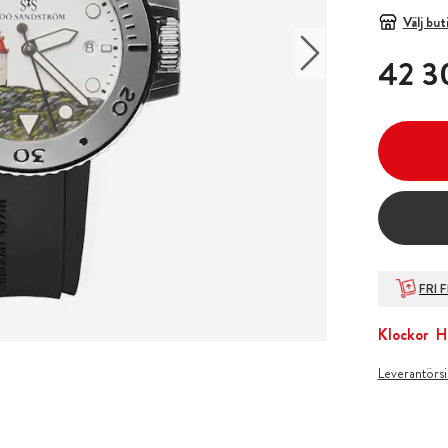
Välj but
Pris
:
42 3
42 3
FRI 
Klockor
H
Leverantörs