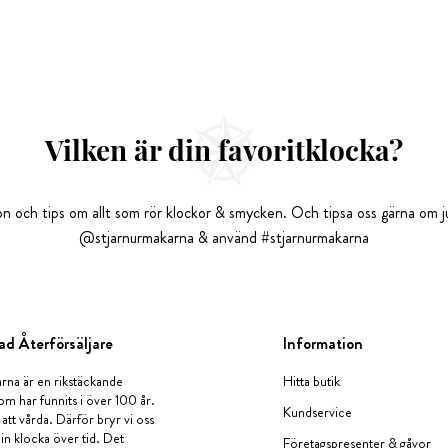
Vilken är din favoritklocka?
tion och tips om allt som rör klockor & smycken. Och tipsa oss gärna om ju
@stjarnurmakarna & använd #stjarnurmakarna
ad Återförsäljare
Information
rna är en rikstäckande
Hitta butik
om har funnits i över 100 år.
Kundservice
 att vårda. Därför bryr vi oss
in klocka över tid. Det
Företagspresenter & gåvor