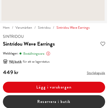
Hem
Varumärken
Sintridou
Sintridou Wave Earrings
SINTRIDOU
Sintridou Wave Earrings
Webblager:
Beställningsvara
Välj butik
för att se lagerstatus
Pris
449 kr
:
449 kr
Storleksguide
Lägg i varukorgen
Reservera i butik