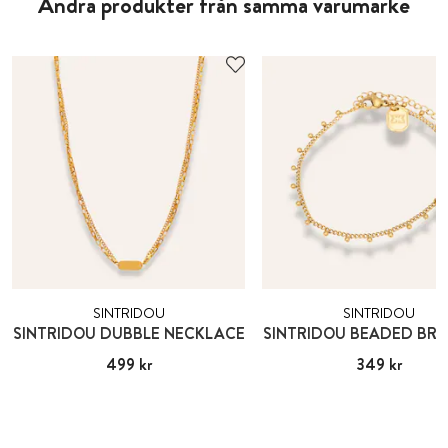
Andra produkter från samma varumärke
SINTRIDOU
SINTRIDOU
SINTRIDOU DUBBLE NECKLACE
SINTRIDOU BEADED BR
Pris
499 kr
:
499 kr
Pris
349 kr
:
349 kr