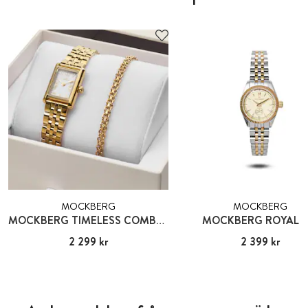
MOCKBERG
MOCKBERG
MOCKBERG TIMELESS COMBO GOLD
MOCKBERG ROYAL B
Pris
2 299 kr
:
2 299 kr
Pris
2 399 kr
:
2 399 kr