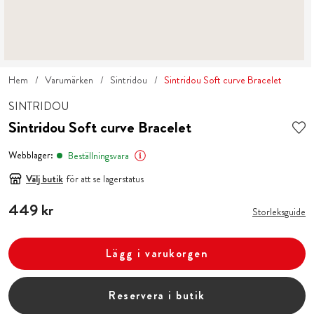
Hem
Varumärken
Sintridou
Sintridou Soft curve Bracelet
SINTRIDOU
Sintridou Soft curve Bracelet
Webblager:
Beställningsvara
Välj butik
för att se lagerstatus
Pris
449 kr
:
449 kr
Storleksguide
Lägg i varukorgen
Reservera i butik