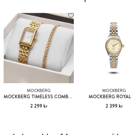
MOCKBERG
MOCKBERG
MOCKBERG TIMELESS COMBO GOLD
MOCKBERG ROYAL B
Pris
2 299 kr
:
2 299 kr
Pris
2 399 kr
:
2 399 kr