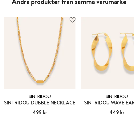
Andra produkter från samma varumärke
SINTRIDOU
SINTRIDOU
SINTRIDOU DUBBLE NECKLACE
SINTRIDOU WAVE EARR
Pris
499 kr
:
499 kr
Pris
449 kr
:
449 kr