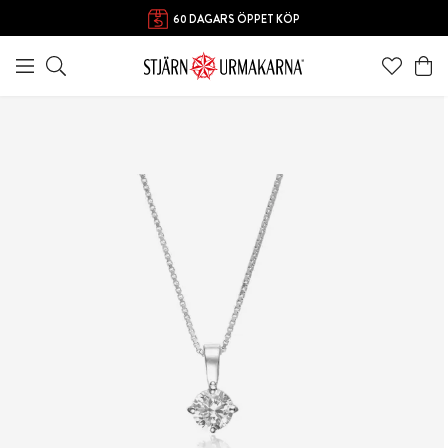
FRI FRAKT ÖVER 1000 KR
60 DAGARS ÖPPET KÖP