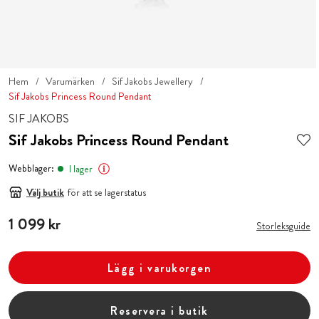
Hem
Varumärken
Sif Jakobs Jewellery
Sif Jakobs Princess Round Pendant
SIF JAKOBS
Sif Jakobs Princess Round Pendant
Webblager:
I lager
Välj butik
för att se lagerstatus
Pris
1 099 kr
:
1 099 kr
Storleksguide
Lägg i varukorgen
Reservera i butik