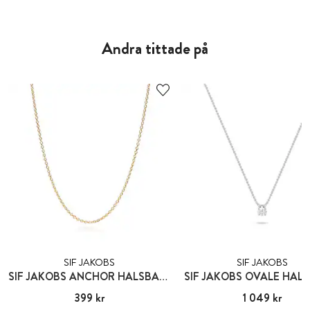
Andra tittade på
SIF JAKOBS
SIF JAKOBS
SIF JAKOBS ANCHOR HALSBAND
SIF JAKOBS OVALE HAL
Pris
399 kr
:
399 kr
Pris
1 049 kr
:
1 049 kr