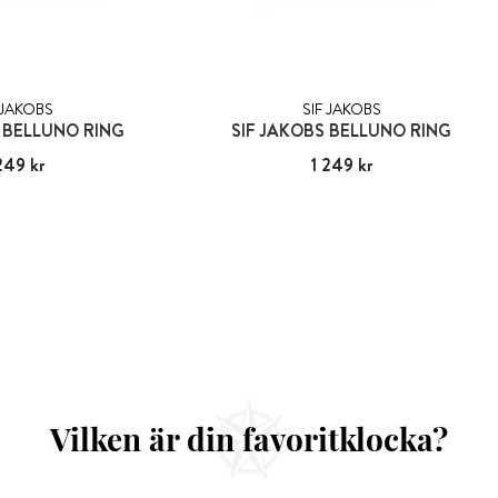
 JAKOBS
SIF JAKOBS
 BELLUNO RING
SIF JAKOBS BELLUNO RING
249 kr
:
1 249 kr
Pris
1 249 kr
:
1 249 kr
Vilken är din favoritklocka?