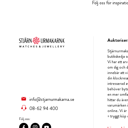
Följ oss för inspira
Auktoriser
Stjärnurmaka
butikskedja s
Vi har ett arv
om dig och d
innebär att v
din klockres
intresserad a
behöver byta 
en mer omfat
info@stjarnurmakarna.se
hittar du äv
varumärken i 
08-62 94 400
online. Vi är
= tryggt köp 
Följ oss: