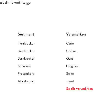
st din favorit: tagga
Sortiment
Varumärken
Herrklockor
Casio
Damklockor
Certina
Barnklockor
Gant
Smycken
Longines
Presentkort
Seiko
Alla klockor
Tissot
Se alla varumärken