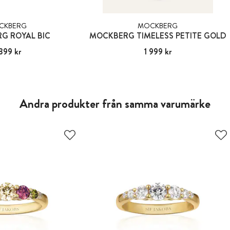
CKBERG
MOCKBERG
G ROYAL BIC
MOCKBERG TIMELESS PETITE GOLD
399 kr
:
2 399 kr
Pris
1 999 kr
:
1 999 kr
Andra produkter från samma varumärke