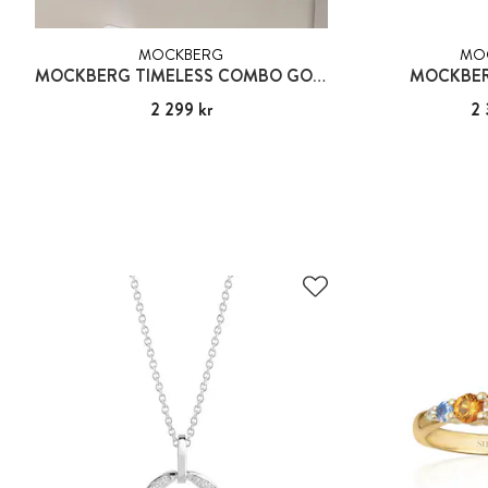
MOCKBERG
MO
MOCKBERG TIMELESS COMBO GOLD
MOCKBER
Pris
2 299 kr
:
2 299 kr
Pris
2 