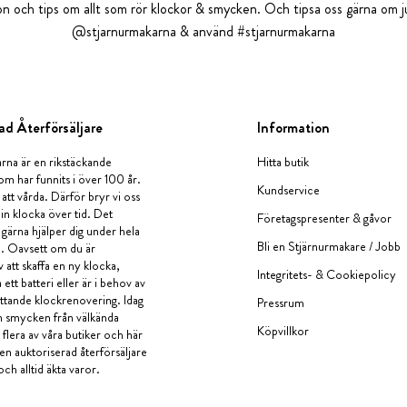
tion och tips om allt som rör klockor & smycken. Och tipsa oss gärna om ju
@stjarnurmakarna & använd #stjarnurmakarna
ad Återförsäljare
Information
rna är en rikstäckande
Hitta butik
om har funnits i över 100 år.
Kundservice
 att vårda. Därför bryr vi oss
in klocka över tid. Det
Företagspresenter & gåvor
i gärna hjälper dig under hela
Bli en Stjärnurmakare / Jobb
a. Oavsett om du är
v att skaffa en ny klocka,
Integritets- & Cookiepolicy
ett batteri eller är i behov av
tande klockrenovering. Idag
Pressrum
en smycken från välkända
Köpvillkor
flera av våra butiker och här
 en auktoriserad återförsäljare
och alltid äkta varor.