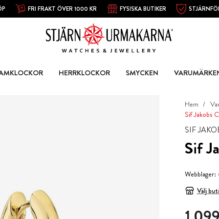
ÖP
FRI FRAKT ÖVER 1000 KR
FYSISKA BUTIKER
STJÄRNFÖ
AMKLOCKOR
HERRKLOCKOR
SMYCKEN
VARUMÄRKE
Hem
Va
Sif Jakobs 
SIF JAKO
Sif J
Webblager:
Välj but
Pris
:
1 099
1 099