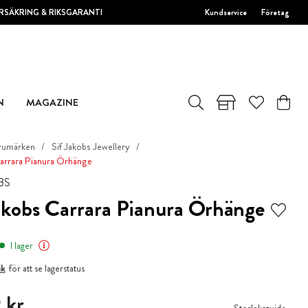
RSÄKRING & RIKSGARANTI
Kundservice
Företag
N
MAGAZINE
rumärken
Sif Jakobs Jewellery
Carrara Pianura Örhänge
BS
akobs Carrara Pianura Örhänge
I lager
ik
för att se lagerstatus
 kr
 kr