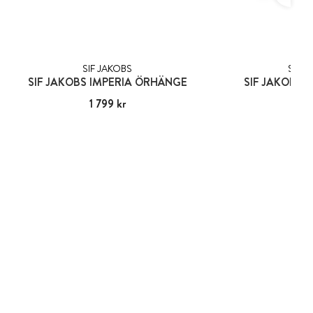
SIF JAKOBS
SIF J
SIF JAKOBS IMPERIA ÖRHÄNGE
SIF JAKOBS 
Pris
1 799 kr
:
1 799 kr
Pris
1 04
:
1