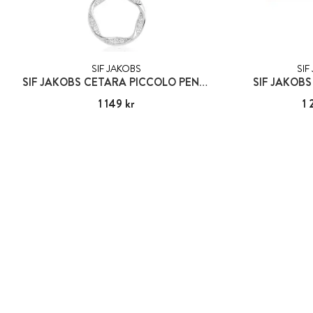
SIF JAKOBS
SIF
SIF JAKOBS CETARA PICCOLO PENDANT
SIF JAKOBS
Pris
1 149 kr
:
1 149 kr
Pris
1 