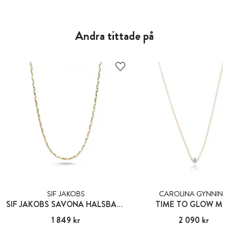
Andra tittade på
SIF JAKOBS
CAROLINA GYNNING
SIF JAKOBS SAVONA HALSBAND
TIME TO GLOW MIN
Pris
1 849 kr
:
1 849 kr
Pris
2 090 kr
:
2 090 kr