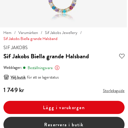
Hem
Varumärken
Sif Jakobs Jewellery
Sif Jakobs Biella grande Halsband
SIF JAKOBS
Sif Jakobs Biella grande Halsband
Webblager:
Beställningsvara
Välj butik
för att se lagerstatus
Pris
1 749 kr
:
1 749 kr
Storleksguide
Lägg i varukorgen
Reservera i butik