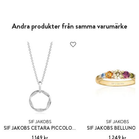
Andra produkter från samma varumärke
SIF JAKOBS
SIF JAKOBS
SIF JAKOBS CETARA PICCOLO PENDANT
SIF JAKOBS BELLUNO 
Pris
1 149 kr
:
1 149 kr
Pris
1 249 kr
:
1 249 kr