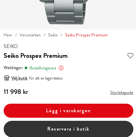
Hem
Varumärken
Seiko
Seiko Prospex Premium
SEIKO
Seiko Prospex Premium
Webblager:
Beställningsvara
Välj butik
för att se lagerstatus
Pris
11 998 kr
:
11 998 kr
Storleksguide
Lägg i varukorgen
Reservera i butik