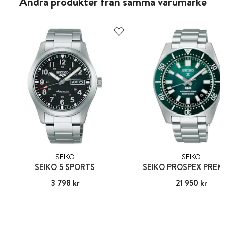
Andra produkter från samma varumärke
SEIKO
SEIKO
SEIKO 5 SPORTS
SEIKO PROSPEX PREM
Pris
3 798 kr
:
3 798 kr
Pris
21 950 kr
:
21 950 kr