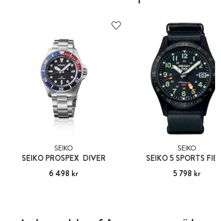
SEIKO
SEIKO
SEIKO PROSPEX DIVER
SEIKO 5 SPORTS FIE
Pris
6 498 kr
:
6 498 kr
Pris
5 798 kr
:
5 798 kr