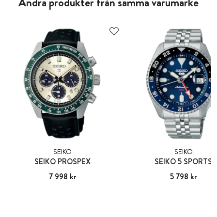
Andra produkter från samma varumärke
SEIKO
SEIKO
SEIKO PROSPEX
SEIKO 5 SPORTS
Pris
7 998 kr
:
7 998 kr
Pris
5 798 kr
:
5 798 kr