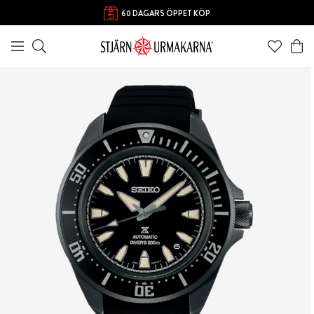
FRI FRAKT ÖVER 1000 KR
60 DAGARS ÖPPET KÖP