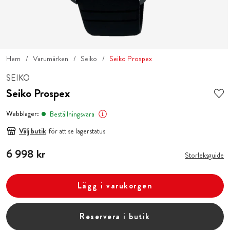
Hem
Varumärken
Seiko
Seiko Prospex
SEIKO
Seiko Prospex
Webblager:
Beställningsvara
Välj butik
för att se lagerstatus
Pris
6 998 kr
:
6 998 kr
Storleksguide
Lägg i varukorgen
Reservera i butik