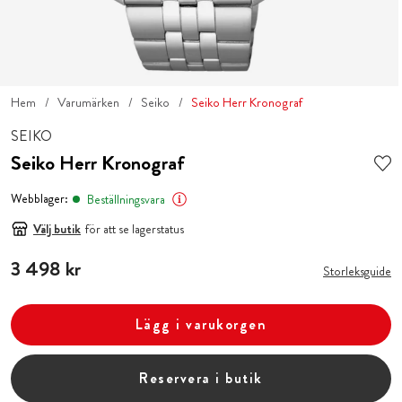
Hem
Varumärken
Seiko
Seiko Herr Kronograf
SEIKO
Seiko Herr Kronograf
Webblager:
Beställningsvara
Välj butik
för att se lagerstatus
Pris
3 498 kr
:
3 498 kr
Storleksguide
Lägg i varukorgen
Reservera i butik