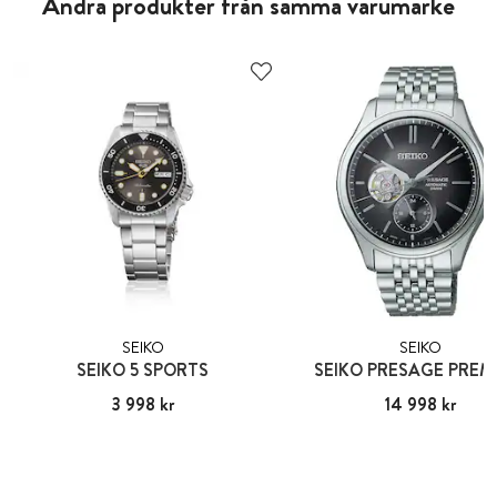
Andra produkter från samma varumärke
SEIKO
SEIKO
SEIKO 5 SPORTS
SEIKO PRESAGE PREM
Pris
3 998 kr
:
3 998 kr
Pris
14 998 kr
:
14 998 kr