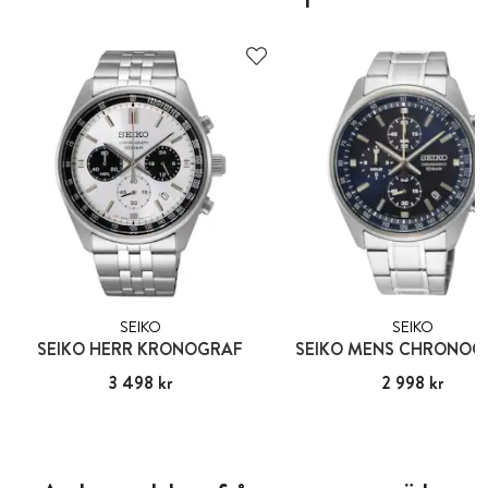
SEIKO
SEIKO
SEIKO HERR KRONOGRAF
SEIKO MENS CHRONOG
Pris
3 498 kr
:
3 498 kr
Pris
2 998 kr
:
2 998 kr