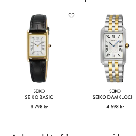
SEIKO
SEIKO
SEIKO BASIC
SEIKO DAMKLOCK
Pris
3 798 kr
:
3 798 kr
Pris
4 598 kr
:
4 598 kr