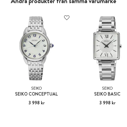
Andra produkter från samma varumärke
SEIKO
SEIKO
SEIKO CONCEPTUAL
SEIKO BASIC
Pris
3 998 kr
:
3 998 kr
Pris
3 998 kr
:
3 998 kr