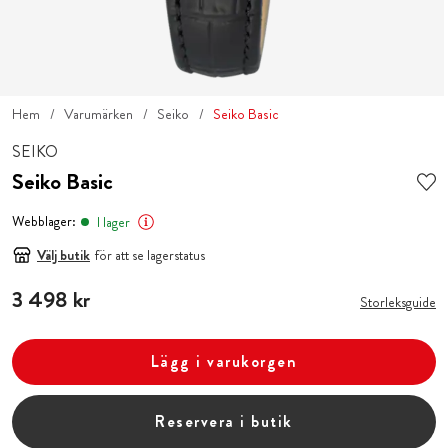
Hem
Varumärken
Seiko
Seiko Basic
SEIKO
Seiko Basic
Webblager:
I lager
Välj butik
för att se lagerstatus
Pris
3 498 kr
:
3 498 kr
Storleksguide
Lägg i varukorgen
Reservera i butik