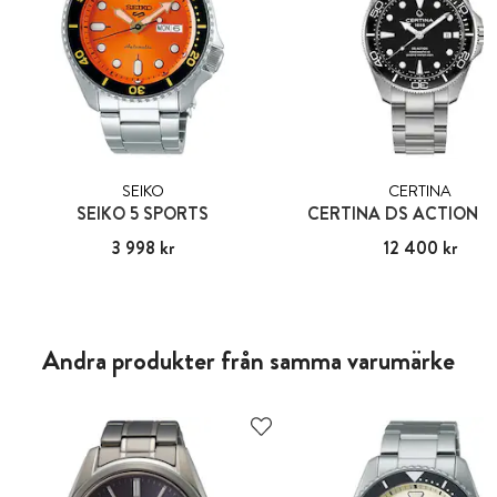
SEIKO
CERTINA
SEIKO 5 SPORTS
CERTINA DS ACTION D
Pris
3 998 kr
:
3 998 kr
Pris
12 400 kr
:
12 400 kr
Andra produkter från samma varumärke