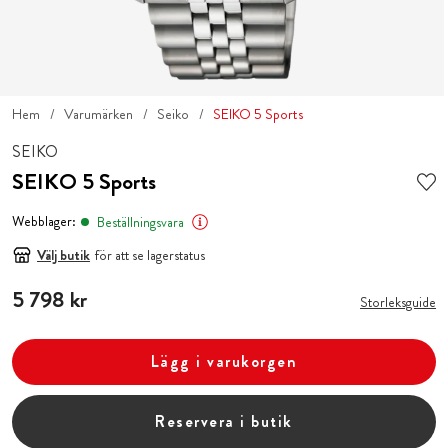
Hem
Varumärken
Seiko
SEIKO 5 Sports
SEIKO
SEIKO 5 Sports
Webblager:
Beställningsvara
Välj butik
för att se lagerstatus
Pris
5 798 kr
:
5 798 kr
Storleksguide
Lägg i varukorgen
Reservera i butik