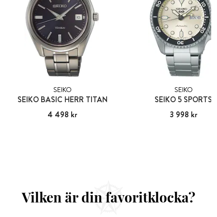
SEIKO
SEIKO
SEIKO BASIC HERR TITAN
SEIKO 5 SPORTS
Pris
4 498 kr
:
4 498 kr
Pris
3 998 kr
:
3 998 kr
Vilken är din favoritklocka?