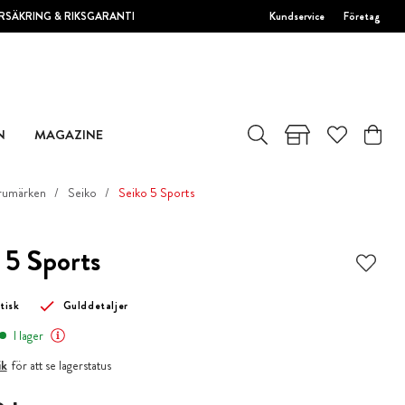
RSÄKRING & RIKSGARANTI
Kundservice
Företag
N
MAGAZINE
rumärken
Seiko
Seiko 5 Sports
 5 Sports
tisk
Gulddetaljer
I lager
ik
för att se lagerstatus
 kr