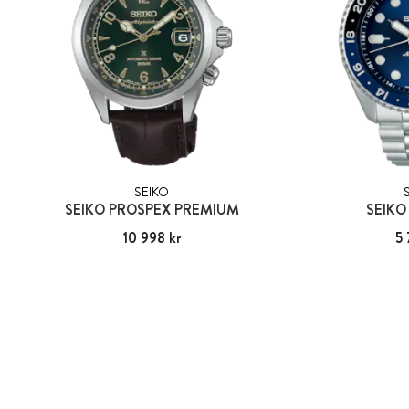
SEIKO
SEIKO PROSPEX PREMIUM
SEIKO
Pris
10 998 kr
:
10 998 kr
Pris
5 