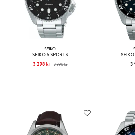
SEIKO
SEIKO 5 SPORTS
SEIKO
Nuvarande pris
3 298 kr
:
3 298 kr
Tidigare pris
:
Pris
3 
3 998 kr
3 998 kr