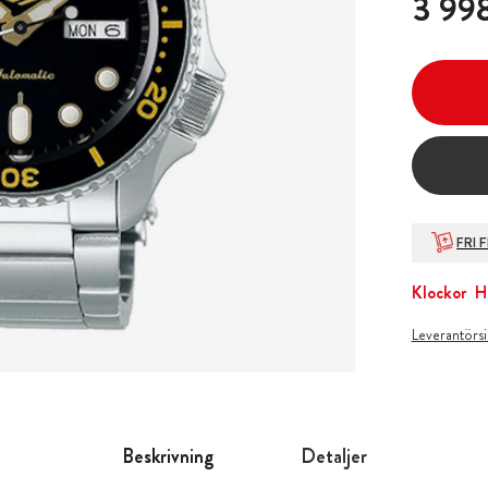
3 998
FRI 
Klockor
H
Leverantörs
Beskrivning
Detaljer