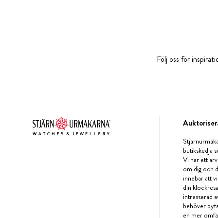
Följ oss för inspira
Auktoriser
Stjärnurmaka
butikskedja s
Vi har ett arv
om dig och d
innebär att v
din klockres
intresserad a
behöver byta 
en mer omfat