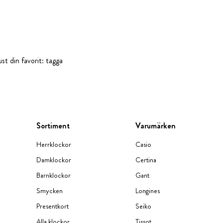
st din favorit: tagga
Sortiment
Varumärken
Herrklockor
Casio
Damklockor
Certina
Barnklockor
Gant
Smycken
Longines
Presentkort
Seiko
Alla klockor
Tissot