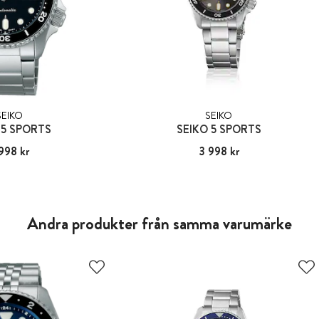
SEIKO
SEIKO
 5 SPORTS
SEIKO 5 SPORTS
998 kr
:
3 998 kr
Pris
3 998 kr
:
3 998 kr
Andra produkter från samma varumärke