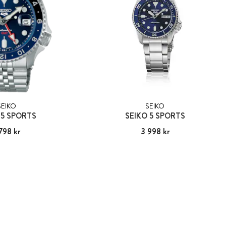
SEIKO
SEIKO
 5 SPORTS
SEIKO 5 SPORTS
798 kr
:
5 798 kr
Pris
3 998 kr
:
3 998 kr