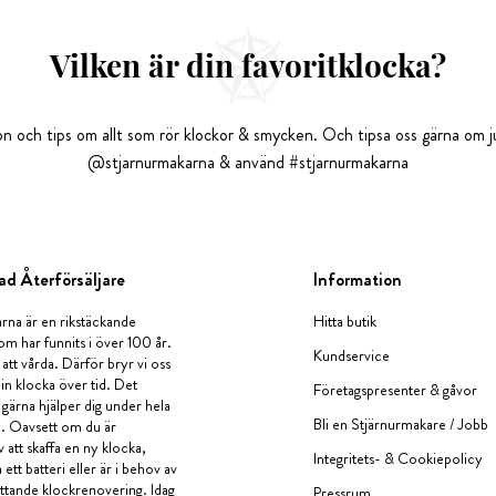
Vilken är din favoritklocka?
tion och tips om allt som rör klockor & smycken. Och tipsa oss gärna om ju
@stjarnurmakarna & använd #stjarnurmakarna
ad Återförsäljare
Information
rna är en rikstäckande
Hitta butik
om har funnits i över 100 år.
Kundservice
 att vårda. Därför bryr vi oss
in klocka över tid. Det
Företagspresenter & gåvor
i gärna hjälper dig under hela
Bli en Stjärnurmakare / Jobb
a. Oavsett om du är
v att skaffa en ny klocka,
Integritets- & Cookiepolicy
ett batteri eller är i behov av
tande klockrenovering. Idag
Pressrum