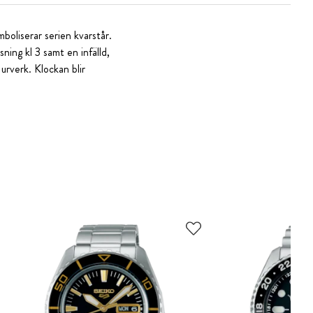
boliserar serien kvarstår.
ning kl 3 samt en infälld,
urverk. Klockan blir