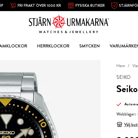
ÖP
FRI FRAKT ÖVER 1000 KR
FYSISKA BUTIKER
STJÄRNFÖ
AMKLOCKOR
HERRKLOCKOR
SMYCKEN
VARUMÄRKE
Hem
Va
SEIKO
Seiko
Automa
Webblager:
Välj but
Pris
:
3 998