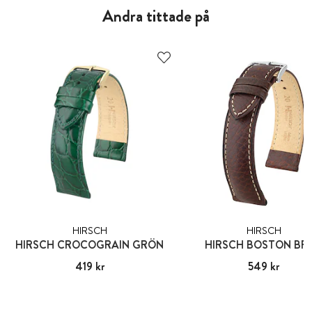
Andra tittade på
HIRSCH
HIRSCH
HIRSCH CROCOGRAIN GRÖN
HIRSCH BOSTON BR
Pris
419 kr
:
419 kr
Pris
549 kr
:
549 kr