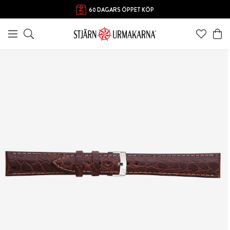
FRI FRAKT ÖVER 1000 KR
60 DAGARS ÖPPET KÖP