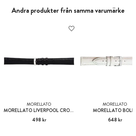
Andra produkter från samma varumärke
MORELLATO
MORELLATO
MORELLATO LIVERPOOL CROCO
MORELLATO BOLL
Pris
498 kr
:
498 kr
Pris
648 kr
:
648 kr