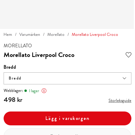
Hem
Varumärken
Morellato
Morellato Liverpool Croco
MORELLATO
Morellato Liverpool Croco
Bredd
Bredd
Webblager:
I lager
Pris
498 kr
:
498 kr
Storleksguide
Lägg i varukorgen